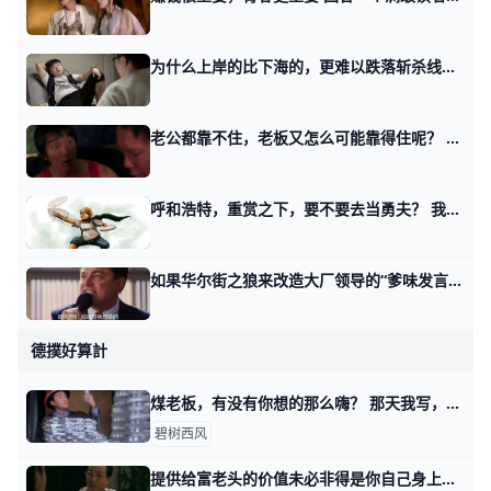
为什么上岸的比下海的，更难以跌落斩杀线？ 那天我写铁打的中产，流水的中产阶级时，有读者留言问我，他想不明白，为啥下海的，相对更容易跌落斩杀线？ 在他看来，收入的短暂高波也好，长期低波也
老公都靠不住，老板又怎么可能靠得住呢？ 那天我写这辈子还能有出路么时，有读者留言问我一件事。 他说第五个话题的第一招，有没有作弊之嫌？ 小时候老师常说一句话，你考试作弊，骗的不是老师，
呼和浩特，重赏之下，要不要去当勇夫？ 我前天谈宏观经济，刚从基本面谈到本质，从本质谈到东西方的政策，从我们的政策，谈到我们不同地区不同地域的官和吏。 就有读者按捺不住了，后面的话题
如果华尔街之狼来改造大厂领导的“爹味发言” 昨天好些读者留言想听我点评某大厂合伙人，对着一家收购来的公司的员工的发言。 为什么内部讲话能上热搜呢？因为踩了以下几个在职场中非常容易惹众怒的
德撲好算計
煤老板，有没有你想的那么嗨？ 那天我写，这年头该怎么赚钱时，有个读者留言说，他好想听听煤老板的故事。 在他的理解当中，煤老板是个很爽的群体，就是导演们感慨的，昔日的黄金时代
碧树西风
提供给富老头的价值未必非得是你自己身上的 那天我写这年头该怎么赚钱时，有个在美国工作的，副业做一对一家教的读者问，怎么打开富老头的圈子。 我说终归得提供价值，对方看得上的价值。 有其他读