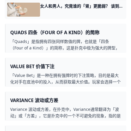
女人和男人，究竟谁的「肾」更脆弱？ 谈到“肾”，不少人会将其与男性健康联系在一起，但有句老话说“男怕伤肝，女怕伤肾”，道出了肾脏对女性的重要性。 近期，美国肾脏病学会公布了一项纳
QUADS 四条（FOUR OF A KIND）的简称
「Quads」是指拥有四张同样数值的牌，也就是「四条
（Four of a Kind）」的简称，这是扑克中极为强大的牌型，
通常能轻松赢下底池。
VALUE BET 价值下注
「Value Bet」是一种在拥有强牌时的下注策略，目的是最大
化对手在底池中的投入，从而获取最大价值。玩家会选择一个
既能让对手跟注、又能获取更多筹码的金额，而非让对手弃
牌。通常，下注金额不会过大，以免吓跑对手，也不会过小，
VARIANCE 波动或方差
以免错失潜在收益。
Variance 波动或方差，在扑克中，Variance通常翻译为「波
动」或「方差」，它是扑克中的一个不可避免的现象，指的是
短期结果与长期期望之间的差异。即使你的打法是长期赢钱
的，短期内仍可能经历连续输牌的情况，这正是Variance在