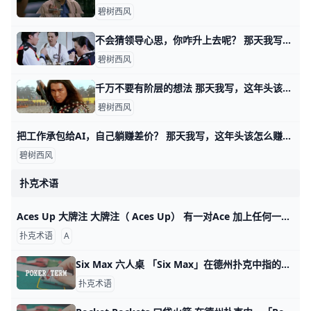
碧树西风
不会猜领导心思，你咋升上去呢？ 那天我写这年头该怎么赚钱时，我说表演型的工作，很多人是不过滤的，简单说就是拿手下当小白鼠。 你自己去撞南墙吧。 有读者看了之后，感慨说，过滤干净
碧树西风
千万不要有阶层的想法 那天我写，这年头该怎么赚钱时，有读者留言问我说，可不可以认为那四种不同方式下，阶层有所抬升？ 首先，我纠正你一个想法，当然这个想法很普遍，就是
碧树西风
把工作承包给AI，自己躺赚差价？ 那天我写，这年头该怎么赚钱时，有读者问我，如果自己从事的是耗材型的工作，又无心提升。 是不是只要用好AI，让它去当耗材替身，就会迎来春天？ 就像
碧树西风
扑克术语
Aces Up 大牌注 大牌注（ Aces Up） 有一对Ace 加上任何一对的一手牌
扑克术语
A
Six Max 六人桌 「Six Max」在德州扑克中指的是一种游戏形式，其中每个牌局最多只有六名玩家参与。因为桌上的玩家数量较少，游戏动作也相对更快节奏。这让玩家在
扑克术语