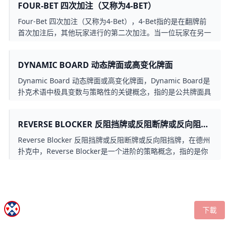
FOUR-BET 四次加注（又称为4-BET）
发挥作用。举例来说，Jack是一位技术优秀的玩家，胜率约为
60%，但某周他连输20场，帐户大幅下滑，这正是短期
Four-Bet 四次加注（又称为4-Bet），4-Bet指的是在翻牌前
Variance的影响。
首次加注后，其他玩家进行的第二次加注。当一位玩家在另一
位玩家加注后再次加注，称为3-Bet；若在3-Bet之后还有玩家
进一步加注，则称为4-Bet（四次加注）。这种加注行为通常
DYNAMIC BOARD 动态牌面或高变化牌面
代表强大的牌力，并希望对对手施加更大压力。这个术语主要
用于翻牌前的加注战，尤其在高手对决或深筹码对抗时，4-
Dynamic Board 动态牌面或高变化牌面，Dynamic Board是
Bet可以是顶级强牌（如 A-A、K-K），也可能是高级策略中
扑克术语中极具变数与策略性的关键概念，指的是公共牌面具
的4-Bet Bluff（四次加注诈唬），以迫使对手弃牌。
备大量潜在成牌机会，如顺子、同花等，容易影响双方牌力强
弱。这种局面考验玩家的阅读范围能力、下注平衡与风险管理
REVERSE BLOCKER 反阻挡牌或反阻断牌或反向阻挡
技巧。掌握Dynamic Board的判断与应对策略，有助于提升
牌
你在翻牌后阶段的控池能力、避免被反击、并在对手可能追击
Reverse Blocker 反阻挡牌或反阻断牌或反向阻挡牌，在德州
的情况下做出正确决策，是每位中高阶扑克玩家必备的技术之
扑克中，Reverse Blocker是一个进阶的策略概念，指的是你
一。
手中的牌反而阻碍了对手持有某些能够跟注你诈唬的中等强度
牌型。结果虽然诈唬成功，却没人愿意跟注，错失赚取价值的
机会。这种情况就像是自己挡了自己的财路，对牌局节奏掌控
及最大化收益构成隐性损失。了解 Reverse Blocker 能帮助
玩家在诈唬时选择更适合的手牌，避免不必要的价值流失，并
下載
提升整体策略的精准度与盈利能力。