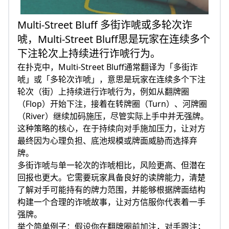
Multi-Street Bluff 多街诈唬或多轮次诈
唬，Multi-Street Bluff思是玩家在连续多个
下注轮次上持续进行诈唬行为。
在扑克中，Multi-Street Bluff通常翻译为「多街诈
唬」或「多轮次诈唬」，意思是玩家在连续多个下注
轮次（街）上持续进行诈唬行为，例如从翻牌圈
（Flop）开始下注，接着在转牌圈（Turn）、河牌圈
（River）继续加码施压，尽管实际上手中并无强牌。
这种策略的核心，在于持续向对手施加压力，让对方
最终因为心理负担、底池规模或牌面威胁而选择弃
牌。
多街诈唬与单一轮次的诈唬相比，风险更高、但潜在
回报也更大。它需要玩家具备良好的读牌能力，清楚
了解对手可能持有的牌力范围，并能够根据牌面结构
构建一个合理的诈唬故事，让对方信服你代表着一手
强牌。
举个简单例子：假设你在翻牌圈前加注，对手跟注；