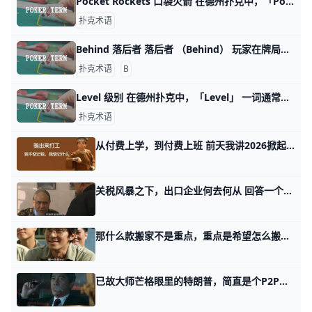
Pocket Rockets 口袋火箭 在德州扑克中，「Pocket Rockets」指的是玩家手中的底牌是两张A（Ace）。A是德州扑克中最高点数的牌，因此被比喻为“火箭”。这个术
扑克术语
Behind 落后者 落后者 （Behind） 玩家在牌局里失去大部份的筹码；或是形容两位玩家下注的筹码，筹码少的那方也可以称为Behind
扑克术语
B
Level 级别 在德州扑克中，「Level」 一词通常是指在比赛中的不同阶段或层次。玩家在游戏进行中会随着时间进入不同的阶段，这些阶段被称为不同的「Level
扑克术语
从付费上学，到付费上班 前天我讲2026掀起滔天巨浪的时候，有个读者留言跟我讲： 他们公司是做AI辅助信息化的，这件事，蛮符合我第二个话题里讲的，老板需要研发和销售彼
关税风暴之下，出口企业何去何从 回答一个满级读者问题，他是做出口贸易的，确切地讲，客户就是美国。 你留言的那些事儿，我看到了，对于宏观背景，我也没啥办法，我相信这是所有客户在
那什么款搬家不是重点，重点是希望怎么搬？ 那天聊投资的七个阶段时，有个读者留言说了句很有趣的话。 他说国内市场，所有的眼睛都盯着那什么款，所谓万事具备，只待那什么款搬家了。 呵呵，很有趣
已故大师芒格眼里的特朗普，简直是个P2P头子 昨天有很多读者，误解了我的意思。 我讲述了自己年轻时的想法，经历，那只是我的想法，不等于别人必须这么想。 我的价值观从来都是改变自己的是神，非要