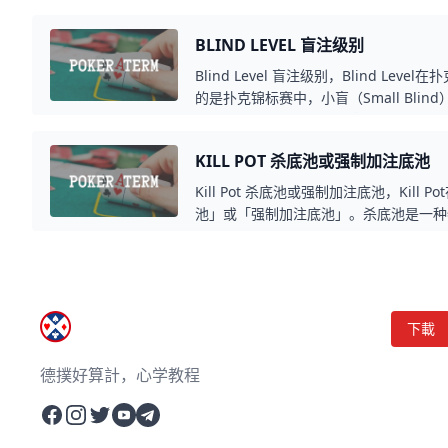
行一个小额下注，尝试直接拿下底池。这
圈，特别是当对手没有明显想争夺底池时。
BLIND LEVEL 盲注级别
利用对手的被动表现来施加压力，即使手
功赢得底池。掌握何时Stab，能够提升
Blind Level 盲注级别，Blind Le
具优势。
的是扑克锦标赛中，小盲（Small Blind
推进而逐渐增加的级别。盲注级别通常根
升级，目的是推动比赛进展，防止玩家过
KILL POT 杀底池或强制加注底池
锦标赛可能从100/200的盲注开始，然后升级
此类推。这种机制促使玩家更积极参与牌
Kill Pot 杀底池或强制加注底池，Kill
食。
池」或「强制加注底池」。杀底池是一种
成时，下一手牌的底池将强制增加额外的
池让游戏更刺激，防止玩家垄断，提高扑
Hi-Lo、七张牌梭哈等变体游戏。
下載
德撲好算計，心学教程
Facebook
Instagram
Twitter
YouTube
Telegram