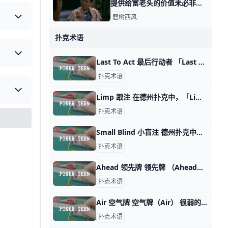
提供给富老头的价值未必非得是你自己身上的 那天我写这年头该怎么赚钱时，有个在美国工作的，副业做一对一家教的读者问，怎么打开富老头的圈子。 我说终归得提供价值，对方看得上的价值。 有其他读
碧树西风
扑克术语
Last To Act 最后行动者 「Last To Act」在德州扑克中是处于最后一个行动位置的玩家，能够看到其他玩家的行动后再做出决策，可以翻译为「最后行动者」。在每一轮下注中，
扑克术语
Limp 跟注 在德州扑克中，「Limp」是一种术语，这代表玩家投入和大盲注相同的筹码，保持低风险的投入方式，选择跟注（Call）而不是加注（Raise）。
扑克术语
Small Blind 小盲注 德州扑克中的「Small Blind」是指座位在庄家（Dealer）左边的玩家，需要在每轮发牌时支付的一种强制赌注。这个赌注被称为「小盲注」，
扑克术语
Ahead 领先牌 领先牌 （Ahead） 通常用于描述在一手牌的进程中某位玩家所处的优势位置 如果一名玩家在一手牌中拥有更好的牌型，或者其手中的牌比其他玩家更接近最
扑克术语
Air 空气牌 空气牌（Air） 很弱的牌型，指的是什么都没有
扑克术语