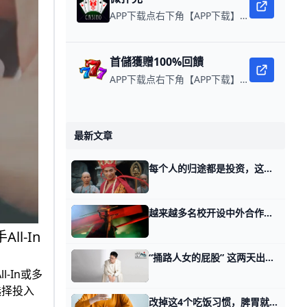
APP下载点右下角【APP下载】联系客服 每日更新可用链接 微扑克 WPK真人在线约局，领WPK钻石。
首儲獲贈100%回饋
APP下载点右下角【APP下载】联系客服 每日更新可用链接 每日保底獎池10,000美金
最新文章
每个人的归途都是投资，这句话对么？ 接着上午的话题，上午我举了一个2012~2017年的投资案例。 我说我只懂套利交易，于是我只做我懂的那部分，俗称我只赚属于我的那部分钱。 有读者
越来越多名校开设中外合作办学，值得不值得上？ 那天我写高考结束后，你这辈子的考试才刚刚开始。 有个读者看了第一个话题，留言跟我说，他觉得太累了。 步兵嘛，人累，骑兵嘛，心累，步骑协同，都累，
l-In
“捅路人女的屁股” 这两天出了一个事情，有一个四千万粉丝的网红，在海南三亚搞户外直播，为了博取流量，先盯着一女士的屁股一直看。直到最后，用一竹签捅该女士屁股。 此
-In或多
选择投入
改掉这4个吃饭习惯，脾胃就好了一大半 作为人体的“后天之本”，脾胃的状态直接关系到整体健康。其实，脾胃很好打交道，想保护好它，首先要管好饮食。 专家教你养成护脾胃的好习惯 养生的根本