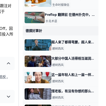
生命时报微信
定跟注对
属于
Preflop 翻牌前 在德州扑克中，「Preflop」是游戏的第一个阶段，指的是在公共牌未翻开之前的那部分游戏。在这个阶段，每位玩家会收到两张底牌，而其他人不知道
扑克术语
Off，因
德撲好算計
否投入所
超人来了都得弯腰，超人来了都得敬酒 前天我写，这年头该怎么赚钱时，提到一种工作岗位叫做表演型。 有读者留言跟我说，有本电影很好看，不亚于多年前的神剧，人民的名义。 电影里有个县长叫
碧树西风
大部分中国人活得相当滋润，只不过自己未必知道 那天我写，这年头该怎么赚钱时，通过留言，看到了不少读者不甘心的情绪。 所谓的不甘心，大都属于那天四个类型里面的前三类，想要换一类。 好比耗材型的
碧树西风
这一届年轻人和上一届一样，遭遇一样，困惑也一样 那天我写这年头，该怎么赚钱时，有读者留言问我说： 怎么看这一届年轻人普遍抱怨机会变少，或者说，更多人身处耗材型工作当中这个事实？ 开门见山的回答
相反，
碧树西风
煤老板，有没有你想的那么嗨？ 那天我写，这年头该怎么赚钱时，有个读者留言说，他好想听听煤老板的故事。 在他的理解当中，煤老板是个很爽的群体，就是导演们感慨的，昔日的黄金时代
碧树西风