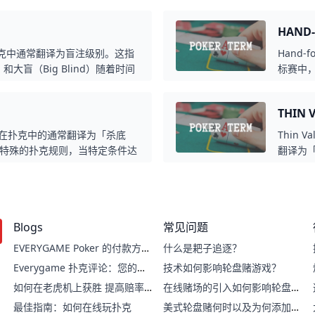
种下注通常发生在翻牌圈或转牌
会辨别
Stab是一种常见的扑克技巧，
HAN
牌不够强，也能透过这种方式成
玩家的进攻性，让自己在牌局中更
vel在扑克中通常翻译为盲注级别。这指
Hand
）和大盲（Big Blind）随着时间
标赛中，
据赛事结构，在固定时间间隔内
在完成
于保守地累积筹码。例如，一场
讯外泄。
THIN
到200/400、500/1000，以
上，提升
局，避免筹码因盲注上升而被蚕
的策略
 Pot在扑克中的通常翻译为「杀底
Thin 
度，是
特殊的扑克规则，当特定条件达
翻译为「
注码，使游戏更具挑战性。杀底
的价值
克比赛的公平性，常见于奥马哈
价值，
（Riv
估手牌
Blogs
常见问题
下注，
EVERYGAME Poker 的付款方
什么是耙子追逐？
式：快速、轻松的交易
Everygame 扑克评论：您的在
技术如何影响轮盘赌游戏？
线扑克指南
如何在老虎机上获胜 提高赔率
在线赌场的引入如何影响轮盘赌
的技巧
游戏？
最佳指南：如何在线玩扑克
美式轮盘赌何时以及为何添加双