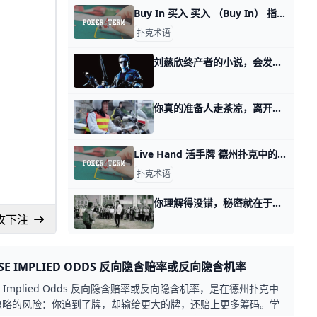
Buy In 买入 买入 （Buy In） 指的是玩家加入一个现金游戏或比赛所需要支付的入场费用
扑克术语
刘慈欣终产者的小说，会发生么？ 前天我讲人这辈子如何拎得清的时候，我说token是为了把一切智力活动进行量化。 有读者问我，人类今天所有的生产关系都是建立在智力活动之上。 所谓
你真的准备人走茶凉，离开座位就啥也不是了么？ 那天我讲，个人财富是信息不对称决定的，以及如何闯过这其中的四关。 有读者看到第三关的时候，好奇的留言问我，上位者慌什么？ 这是个很有意思的问题，
Live Hand 活手牌 德州扑克中的 「Live Hand」意指一手牌在目前的局面下仍有可能透过后续的公共牌改善并取得胜利的机会。换句话说，这手牌的持有者有机会在接下来
扑克术语
你理解得没错，秘密就在于祁同伟的惊天一跪 那天系统性的讲预期管理，有读者问我，预期管理里面的自我预期管理的重点，是不是在于沉没成本的掌控？ 你理解的很对，就这意思。 我们历史上有一个典故
抢攻下注
RSE IMPLIED ODDS 反向隐含赔率或反向隐含机率
rse Implied Odds 反向隐含赔率或反向隐含机率，是在德州扑克中
忽略的风险：你追到了牌，却输给更大的牌，还赔上更多筹码。学