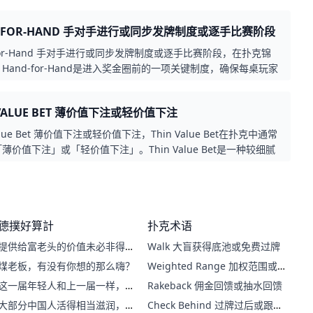
这种隐藏陷阱，让你远离「中牌却输钱」的致命误区。
D-FOR-HAND 手对手进行或同步发牌制度或逐手比赛阶段
-for-Hand 手对手进行或同步发牌制度或逐手比赛阶段，在扑克锦
Hand-for-Hand是进入奖金圈前的一项关键制度，确保每桌玩家
相同手牌后才能继续进行，避免因速度差异导致的不公平出局或资
这项制度特别在Bubble阶段启用，让所有玩家站在同一起跑线
 VALUE BET 薄价值下注或轻价值下注
赛事公平性与战术深度。透过Hand-for-Hand，你能做出更精准
决策，掌握出局风险，提升晋级与获奖机会。理解并善用这项制
Value Bet 薄价值下注或轻价值下注，Thin Value Bet在扑克中通常
锦标赛选手不可忽视的重要技巧。
薄价值下注」或「轻价值下注」。Thin Value Bet是一种较细腻
下注策略，指的是玩家在手牌相对较弱的情况下，仍然下注以获取
期望对手用更弱的牌跟注。这种策略通常适用于河牌圈
er），因为在这个阶段玩家已经知道所有公共牌，可以更准确地评
的强度。如果玩家相信自己的牌仍然优于对手，会选择进行薄价值
德撲好算計
扑克术语
以期望从对手那里获得更多的价值。
提供给富老头的价值未必非得是
Walk 大盲获得底池或免费过牌
你自己身上的
煤老板，有没有你想的那么嗨？
Weighted Range 加权范围或
权重范围
这一届年轻人和上一届一样，遭
Rakeback 佣金回馈或抽水回馈
遇一样，困惑也一样
大部分中国人活得相当滋润，只
Check Behind 过牌过后或跟着