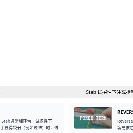
线
Stab 试探性下注或
REVE
，Stab通常翻译为「试探性下
Reve
对手显得较弱（例如过牌）时，进
容易被