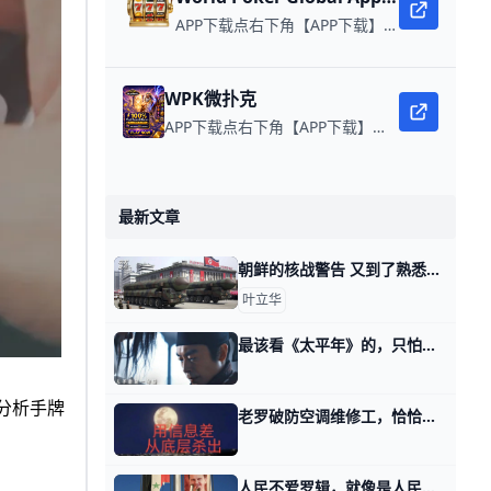
APP下载点右下角【APP下载】联系客服 每日更新可用链接 在线玩扑克，赢取真钱。
WPK微扑克
APP下载点右下角【APP下载】联系客服 每日更新可用链接 微扑克 WPK真人在线约局，wepoker德州约局，加微信客服上下分，领WPK钻石。
最新文章
朝鲜的核战警告 又到了熟悉的没有新闻，又到了昨天刚说国家应该有打核武器的自由，今天朝鲜就警告说随时有爆发核战风险。 朝鲜领导人的原话是：朝鲜半岛从未像现在这样
叶立华
最该看《太平年》的，只怕是大洋彼岸金发那位 那天在如何做自身命运的编剧的第四部分里面，我说黑客帝国，拍错了。 不可能你吃了红药丸蓝药丸物质世界本身发生变化，发生变化的，只是你的看法。 有个
在分析手牌
老罗破防空调维修工，恰恰说明：干这个，是真赚钱 昨天我在铁打的中产，流水的中产阶级的第四个话题里。 我说，人这辈子，谁都需要一个起点，哪怕朱元璋开局一个碗，装备全靠捡，他也得肯端起碗，不是么
人民不爱罗辑，就像是人民不爱阿萨德 一个政权的领袖，直接走掉，仿佛读了再别康桥。 挥一挥衣袖，除了带走了自己人，其他的都没有带走。 到了俄罗斯，既不组织流亡政府，也不发表谴责声明，