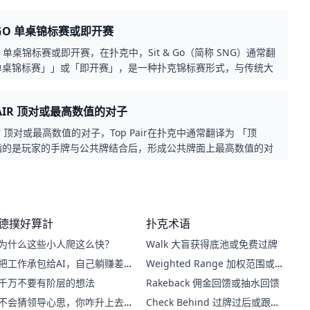
牌力，经过深思熟虑后，玩家选择放弃。适时的Laydown能帮助
免更大的损失，尽管这样的决定往往不容易做出。
& GO 单桌锦标赛或即开赛
 Go 单桌锦标赛或即开赛，在扑克中，Sit & Go（简称 SNG）通常翻
单桌锦标赛」」或「即开赛」，是一种扑克锦标赛形式，与传统大
赛不同，它没有固定的开赛时间，而是当所有参赛名额填满后立即
NG通常为 6 人（六人桌）、9 人（九人桌）或 10 人（满桌）赛
PAIR 顶对或最高数值的对子
有较大规模的多人Sit & Go。
air 顶对或最高数值的对子，Top Pair在扑克中通常翻译为 「顶
指的是玩家的手牌与公共牌结合后，形成公共牌面上最高数值的对
，若翻牌圈（Flop）为 K♠7♥3♦，而玩家手持 K♣J♠，则他拥有顶
op Pair Kings）。顶对通常被视为强牌，特别是在单挑（Heads-
或公共牌未显示出明显更强牌型时。然而，在多人参与的底池或湿
Wet Board） 上，仍需谨慎应对，以防对手拥有更强的牌型或
德撲好算計
扑克术语
力。
为什么这些小人爬这么快？
Walk 大盲获得底池或免费过牌
把工作承包给AI，自己躺赚差
Weighted Range 加权范围或
价？
权重范围
千万不要有阶层的想法
Rakeback 佣金回馈或抽水回馈
不会猜领导心思，你咋升上去
Check Behind 过牌过后或跟着