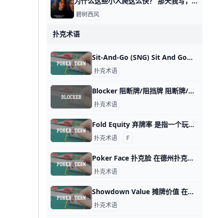
为什么这些小人爬这么快？ 那天我写，这年头该怎么赚钱时，有个读者留言问我： 他说，他感觉，好像那四个类型，无论哪个，都是小人爬的更加快。 按说不该这么讲，因为有些书生气，
碧树西风
扑克术语
Sit-And-Go (SNG) Sit And Go（SNG）是德州扑克中的一种比赛形式。这种比赛类型通常在没有预定开始时间的情况下进行，而是在有足够参赛人数后立即开始。参与者在比赛开
扑克术语
Blocker 阻断牌/阻挡牌 阻断牌/阻挡牌 （Blocker） 是指玩家手中的牌可以阻止对手组成某个特定牌型的牌。 例如，在德州扑克中，如果你手中拿到了两张 A，那么你对对手可
扑克术语
Fold Equity 弃牌率 是指一个玩家因为对手可能会弃牌而作出的加注或下注，进而让对手放弃手中的牌而赢得彩池的概率。这种概念通常应用在玩家不是拥有最佳手牌，但他们相信
扑克术语
Ｆ
Poker Face 扑克脸 在德州扑克中，「Poker Face」指的是玩家在牌局中刻意保持冷静、不露表情的行为，以阻止对手读取手牌信息。这在赌局中非常重要，因为揭示情感
扑克术语
Showdown Value 摊牌价值 在德州扑克中，「Showdown Value」指的是一手牌在游戏的最后摊牌局面中，有足够价值能够在未进行额外下注的情况下，赢得对手的牌。这种价
扑克术语