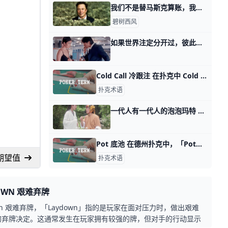
我们不是替马斯克算账，我们是替自己算账 那天我写为什么一眼看破事物本质的人，照样过不好这一生。 有人看了第五个话题渣男打法之后，对于把AI比作暖气的这个看法，很感兴趣。 他想知道，我们
碧树西风
如果世界注定分开过，彼此怎么过？ 昨天讲述年轻人如何打赢命运之战的时候，有个读者留言问我。 通过第一个话题分析世界的主要矛盾，他看明白了整体解，但他还想知道局部解。 也就是说，他
Cold Call 冷跟注 在扑克中 Cold Call 是一种加注行为，指的是当一名玩家在自己面前的玩家已经下注或加注后，自己跟注这个加注行为的过程，而在这之前自己并未加注或者下注。 「
扑克术语
一代人有一代人的泡泡玛特 昨天聊房地产的时候，很多读者留言问我，都是些什么人在买泡泡玛特？ 这看上去就是个小孩子玩的毛绒公仔嘛，怎么还有限量版卖到108万的？ 那咱们今天
Pot 底池 在德州扑克中，「Pot」翻译为「底池」。是指所有玩家在一轮下注中投入的筹码总额。玩家会经常听到关于「Pot」的提及，因为它代表了当前轮下注的
）期望值
扑克术语
OWN 艰难弃牌
own 艰难弃牌，「Laydown」指的是玩家在面对压力时，做出艰难
的弃牌决定。这通常发生在玩家拥有较强的牌，但对手的行动显示