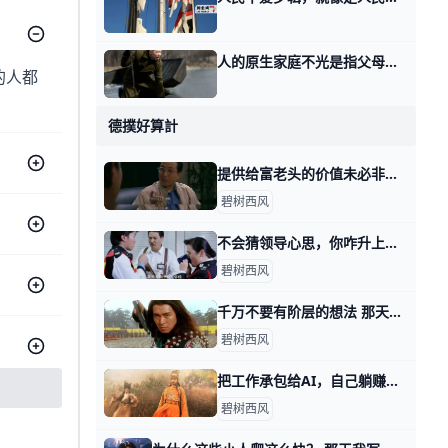
人的原生家庭不光是指父母，也包括大环境本身 上午我聊国内的盖茨比时，有读者问我，为什么我没能长成我爷爷奶奶那样？ 这里面有一个更深层次的话题叫做，什么是原生家庭？ 你的父母只是你原生家庭的
的人都
德撲好算計
提供给富老头的价值未必非得是你自己身上的 那天我写这年头该怎么赚钱时，有个在美国工作的，副业做一对一家教的读者问，怎么打开富老头的圈子。 我说终归得提供价值，对方看得上的价值。 有其他读
碧树西风
不会猜领导心思，你咋升上去呢？ 那天我写这年头该怎么赚钱时，我说表演型的工作，很多人是不过滤的，简单说就是拿手下当小白鼠。 你自己去撞南墙吧。 有读者看了之后，感慨说，过滤干净
碧树西风
千万不要有阶层的想法 那天我写，这年头该怎么赚钱时，有读者留言问我说，可不可以认为那四种不同方式下，阶层有所抬升？ 首先，我纠正你一个想法，当然这个想法很普遍，就是
碧树西风
把工作承包给AI，自己躺赚差价？ 那天我写，这年头该怎么赚钱时，有读者问我，如果自己从事的是耗材型的工作，又无心提升。 是不是只要用好AI，让它去当耗材替身，就会迎来春天？ 就像
碧树西风