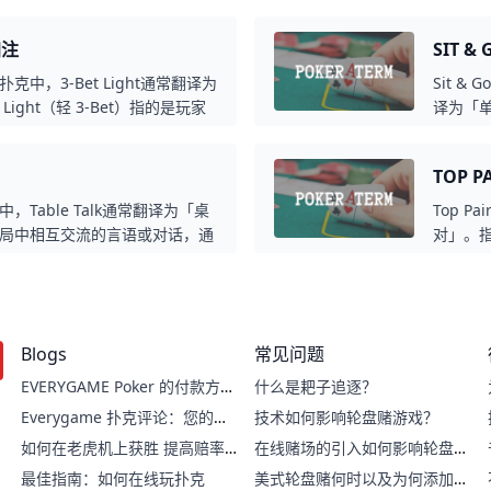
期望值（+EV）表示该决策在长
出极强的
则代表长期下来会导致亏损。因
玩家避
加注
SIT 
自己的胜率和收益。
在扑克中，3-Bet Light通常翻译为
Sit &
Light（轻 3-Bet）指的是玩家
译为「
等）（s代表同花色，o代表不同花
型扑克
强牌（如 AA、KK、AK）。这
开始。S
TOP 
注的对手，以施加压力并争取底
制，但也
中，Table Talk通常翻译为「桌
Top P
局中相互交流的言语或对话，通
对」。
时刻。这些对话有时会影响对手
子。例如
e Talk可能是有意的策略性言
对K（T
如何，都会对局势产生影响。
Up）
润牌面（
Blogs
常见问题
听牌潜
EVERYGAME Poker 的付款方
什么是耙子追逐？
式：快速、轻松的交易
Everygame 扑克评论：您的在
技术如何影响轮盘赌游戏？
线扑克指南
如何在老虎机上获胜 提高赔率
在线赌场的引入如何影响轮盘赌
的技巧
游戏？
最佳指南：如何在线玩扑克
美式轮盘赌何时以及为何添加双