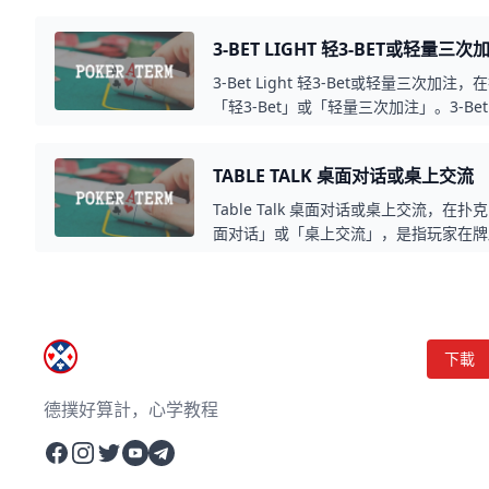
少收益或损失的数学概念。在扑克中，正
期内能带来盈利，而负期望值（-EV）
3-BET LIGHT 轻3-BET或轻量三次
此，玩家通常会选择+EV的决策来提升
3-Bet Light 轻3-Bet或轻量三次加注，
「轻3-Bet」或「轻量三次加注」。3-Bet 
使用非顶级牌（如 A5s、K9s、J10o 
色）进行再加注（3-Bet），而不是仅限于
TABLE TALK 桌面对话或桌上交流
是一种进攻性策略，通常用来对抗频繁加
池控制权。
Table Talk 桌面对话或桌上交流，在扑克
面对话」或「桌上交流」，是指玩家在牌
常发生在游戏过程中，尤其是在某些关键
的决策，尤其是在心理战中发挥作用。Tabl
论，也有可能是无意间流露的讯息，无论
下載
德撲好算計，心学教程
Facebook
Instagram
Twitter
YouTube
Telegram