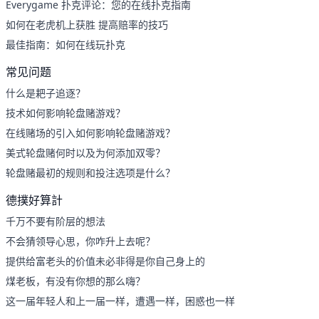
Everygame 扑克评论：您的在线扑克指南
如何在老虎机上获胜 提高赔率的技巧
最佳指南：如何在线玩扑克
常见问题
什么是耙子追逐？
技术如何影响轮盘赌游戏？
在线赌场的引入如何影响轮盘赌游戏？
美式轮盘赌何时以及为何添加双零？
轮盘赌最初的规则和投注选项是什么？
德撲好算計
千万不要有阶层的想法
不会猜领导心思，你咋升上去呢？
提供给富老头的价值未必非得是你自己身上的
煤老板，有没有你想的那么嗨？
这一届年轻人和上一届一样，遭遇一样，困惑也一样