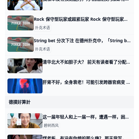
Rock 保守型玩家或超紧玩家 Rock 保守型玩家或超紧玩家，Rock用来形容那些打牌极为谨慎、只玩最强起手牌的玩家。 在扑克中，Rock通常翻译为「保守型玩家」或「超紧玩家」，用
扑克术语
String bet 分次下注 在德州扑克中，「String bet」是一种违规的下注方式，指的是玩家在进行下注时，分阶段地多次将筹码推进中心池，而不是一次性完成整个下注动作
扑克术语
清华北大不如胆子大？ 前天有读者看了分配与债务的经济周期律下的个人出路一文，他对我提到的勇气一词很感兴趣。 他留言问我，所谓勇气和清华北大不如胆子大，是不是一个意思
肝肾不好，全身衰老！可能引发跨器官病变 器官衰老的现象就如同多米诺骨牌，一个接着一个发生“连锁反应”。 对人体来说，肝肾虽然“扛老”，可一旦发生衰退迹象，可能导致全身器官“罢工”。 专
德撲好算計
这一届年轻人和上一届一样，遭遇一样，困惑也一样 那天我写这年头，该怎么赚钱时，有读者留言问我说： 怎么看这一届年轻人普遍抱怨机会变少，或者说，更多人身处耗材型工作当中这个事实？ 开门见山的回答
碧树西风
煤老板，有没有你想的那么嗨？ 那天我写，这年头该怎么赚钱时，有个读者留言说，他好想听听煤老板的故事。 在他的理解当中，煤老板是个很爽的群体，就是导演们感慨的，昔日的黄金时代