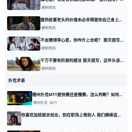
碧树西风
提供给富老头的价值未必非得是你自己身上的 那天我写这年头该怎么赚钱时，有个在美国工作的，副业做一对一家教的读者问，怎么打开富老头的圈子。 我说终归得提供价值，对方看得上的价值。 有其他读
碧树西风
不会猜领导心思，你咋升上去呢？ 那天我写这年头该怎么赚钱时，我说表演型的工作，很多人是不过滤的，简单说就是拿手下当小白鼠。 你自己去撞南墙吧。 有读者看了之后，感慨说，过滤干净
碧树西风
千万不要有阶层的想法 那天我写，这年头该怎么赚钱时，有读者留言问我说，可不可以认为那四种不同方式下，阶层有所抬升？ 首先，我纠正你一个想法，当然这个想法很普遍，就是
碧树西风
扑克术语
德州扑克MTT是快赛还是慢赛，怎么判断？如何做到最快赢钱？ 德州扑克多桌锦标赛（MTT）的速度，由两个主要因素决定： 1、筹码深度： 筹码深度是指，每位玩家起始时拥有的筹码量，与当前盲注的关系。通常情况下
德州扑克
MTT
你喜欢加班就去创业，别在职场上卷别人 我们继续说双休这个话题。 很多人对加班这件事的理解，都集中在加班的一个面，也就是工作量上。 他们以为加班是为了多完成工作量，好比人家写了十行代码