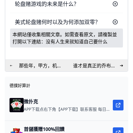
轮盘赌游戏的未来是什么？
美式轮盘赌何时以及为何添加双零？
本網站僅收集相關文章。如需查看原文，請複製並
打開以下連結：
没有人生来就知道自己要什么
那些年，甲方，机
谁才是真正的乔布斯
构，老板，忽悠打工
转世灵童？
人的台词
德撲好算計
微扑克
APP下载点右下角【APP下载】联系客服 每日更新可用链接 微扑克 WPK真人在线约局，领WPK钻石。
首儲獲贈100%回饋