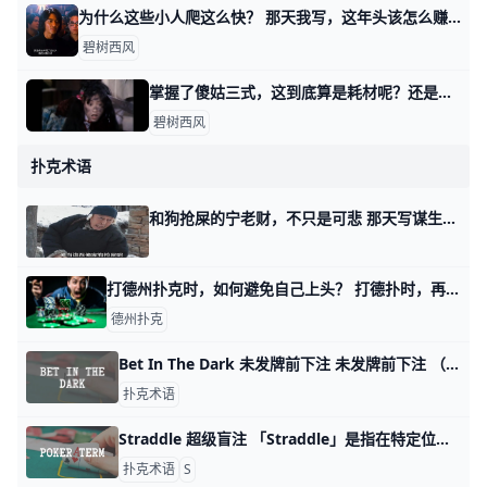
为什么这些小人爬这么快？ 那天我写，这年头该怎么赚钱时，有个读者留言问我： 他说，他感觉，好像那四个类型，无论哪个，都是小人爬的更加快。 按说不该这么讲，因为有些书生气，
碧树西风
掌握了傻姑三式，这到底算是耗材呢？还是作品？ 那天我讲，这年头该怎么赚钱时，有读者问了我一个非常有意思的问题。 他留言问我说，假设有一个人，掌握了我讲过的傻姑三式，那你觉得他到底从事的是耗
碧树西风
扑克术语
和狗抢屎的宁老财，不只是可悲 那天写谋生话题时，有个读者留言请我写剧评，生万物。 我写不了，因为我没看过，我太太也没看过，我也没机会旁听。 但我可以点评你留言当中剧透给我的这
打德州扑克时，如何避免自己上头？ 打德扑时，再好的牌技也弥补不了上头，这就是想成为一名盈利牌手，为什么需要关注精神层面的原因。在任何一场你略具优势的博弈环节中，上头就是一种自
德州扑克
Bet In The Dark 未发牌前下注 未发牌前下注 （Bet In The Dark） 未发牌前，就先下注的情况
扑克术语
Straddle 超级盲注 「Straddle」是指在特定位置上进行的一种额外加注，通常发生在大盲注之后、小盲注之前。这种下注方式可以增加游戏的变化，也让玩家有更多的机
扑克术语
S