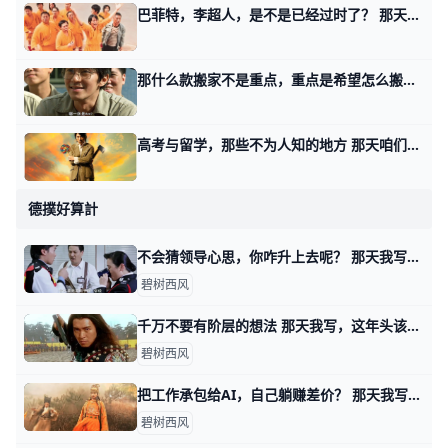
巴菲特，李超人，是不是已经过时了？ 那天我写，房价触底，该操心房的价格还是你的价格时，有不少读者留言我： 巴菲特，李超人，是不是已经过时了？ 或者说，他们是不是走不出昔日的依托碳基
那什么款搬家不是重点，重点是希望怎么搬？ 那天聊投资的七个阶段时，有个读者留言说了句很有趣的话。 他说国内市场，所有的眼睛都盯着那什么款，所谓万事具备，只待那什么款搬家了。 呵呵，很有趣
高考与留学，那些不为人知的地方 那天咱们聊婚姻职场与投资，在第二部分里面，我聊了职场的海外篇与国内篇。 有读者问我，教育的海外篇与国内篇。 那么我来尝试做个分解，我们把这个问题
德撲好算計
不会猜领导心思，你咋升上去呢？ 那天我写这年头该怎么赚钱时，我说表演型的工作，很多人是不过滤的，简单说就是拿手下当小白鼠。 你自己去撞南墙吧。 有读者看了之后，感慨说，过滤干净
碧树西风
千万不要有阶层的想法 那天我写，这年头该怎么赚钱时，有读者留言问我说，可不可以认为那四种不同方式下，阶层有所抬升？ 首先，我纠正你一个想法，当然这个想法很普遍，就是
碧树西风
把工作承包给AI，自己躺赚差价？ 那天我写，这年头该怎么赚钱时，有读者问我，如果自己从事的是耗材型的工作，又无心提升。 是不是只要用好AI，让它去当耗材替身，就会迎来春天？ 就像
碧树西风