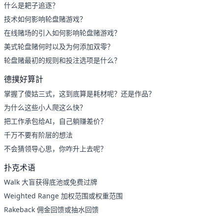
什么是耙子追逐？
技术如何影响轮盘赌游戏？
在线赌场的引入如何影响轮盘赌游戏？
美式轮盘赌何时以及为何添加双零？
轮盘赌最初的规则和投注选项是什么？
德撲好算計
掌握了傻姑三式，这到底算是耗材呢？还是作品？
为什么这些小人爬这么快？
把工作承包给AI，自己躺赚差价？
千万不要有阶层的想法
不会猜领导心思，你咋升上去呢？
扑克术语
Walk 大盲获得底池或免费过牌
Weighted Range 加权范围或权重范围
Rakeback 佣金回馈或抽水回馈