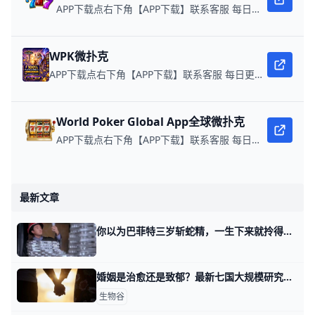
APP下载点右下角【APP下载】联系客服 每日更新可用链接 每日保底獎池10,000美金
WPK微扑克
APP下载点右下角【APP下载】联系客服 每日更新可用链接 微扑克 WPK真人在线约局，wepoker德州约局，加微信客服上下分，领WPK钻石。
World Poker Global App全球微扑克
APP下载点右下角【APP下载】联系客服 每日更新可用链接 在线玩扑克，赢取真钱。
最新文章
你以为巴菲特三岁斩蛇精，一生下来就拎得清？他的巨亏多了去 那天我讲人这辈子如何拎得清，有个读者关于第四个话题，留言问我。 他问我说，等AI完成了人类智力活动的量化之后，投资，包括交易行为，还存在么？ 是
婚姻是治愈还是致郁？最新七国大规模研究：所有国家中，未婚者出现抑郁症状的风险均高于已婚者，其中男性、受教育程度高者抑郁风险更高 在当今社交媒体盛行的时代，一种常见的短视频场景引起了广泛共鸣：家中的未婚年轻人询问已婚长辈，**“结婚的好处到底是什么？”**面对这样的提问
生物谷