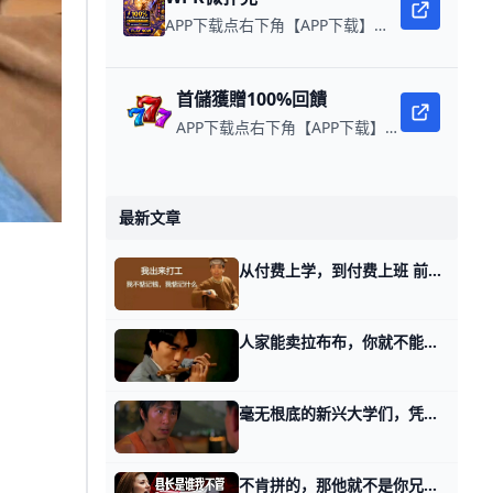
APP下载点右下角【APP下载】联系客服 每日更新可用链接 微扑克 WPK真人在线约局，wepoker德州约局，加微信客服上下分，领WPK钻石。
首儲獲贈100%回饋
APP下载点右下角【APP下载】联系客服 每日更新可用链接 每日保底獎池10,000美金
最新文章
从付费上学，到付费上班 前天我讲2026掀起滔天巨浪的时候，有个读者留言跟我讲： 他们公司是做AI辅助信息化的，这件事，蛮符合我第二个话题里讲的，老板需要研发和销售彼
人家能卖拉布布，你就不能卖拉杯杯？ 回答一个满级读者的问题。 那天我在写，要把学到的知识，转化成赚钱的本事。 他留言说，身为一个厂二代他很沮丧，他们家是生产杯子的工厂，也送他有留过
毫无根底的新兴大学们，凭什么抢走这么多高考高分？ 回答一个满级读者的问题。 今年的高考分数出来，志愿填报之后，有很多名不见经传的学校冲上了热搜。 他问我，这是不是一场高校之间的价值重估。 高校这个
不肯拼的，那他就不是你兄弟呀 上午我写张雪的时候，提到过一位老同事。 有好些读者都在问同一个问题，昔日的老东家董事长，是怎么从工厂的产线上，把他挖掘出来的？ 这个过程非常简单