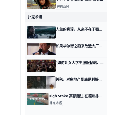
碧树西风
扑克术语
人生的真谛，从来不在于强大，而在于开拓生存空间 那天我讲经济与人性的时候，有个读者留言说： 他不想做事，也不想投资，他想干嘛呢？他想要有精彩的人生。 他也不知道怎么样才能有精彩的人生，俗称他不
如果华尔街之狼来改造大厂领导的“爹味发言” 昨天好些读者留言想听我点评某大厂合伙人，对着一家收购来的公司的员工的发言。 为什么内部讲话能上热搜呢？因为踩了以下几个在职场中非常容易惹众怒的
“如何让女大学生服服帖帖、老老实实生孩子？” 有读者想听我聊某教授，在国外取经，问人家是怎么让女大学生老老实实，服服帖帖生孩子的？ 我为什么不去聊？ 因为这个话题毫无意义，或者说，它只有媒体
关税，对房地产到底是利好还是利空？ 上午有些读者问我，特朗普到底想干啥？说他是为了炒股，这个好像搞笑了。 因为你分析他的牌面，所有的路都是堵死的。 1、真的要搬产业链，这个根本不可
High Stake 高额赌注 在德州扑克中，「High Stake」通常会被翻译成「高额赌注」。这个术语用来描述在游戏中下注较高金额的情况，表示玩家愿意承担更大的风险以争取
扑克术语