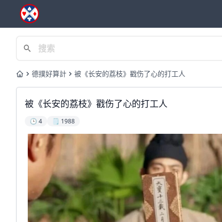
德撲好算計
被《长安的荔枝》戳伤了心的打工人
Home
被《长安的荔枝》戳伤了心的打工人
🕒 4
🗒️ 1988