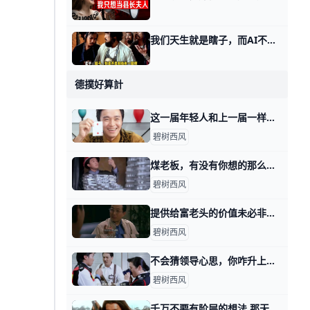
我们天生就是瞎子，而AI不是 那天我写，房价触底，该操心房的价格还是你的价格，有不少读者留言说，第五个话题细思极恐。 按照那种方式去训练AI，这货迟早要苏醒，到时候还有咱们
德撲好算計
这一届年轻人和上一届一样，遭遇一样，困惑也一样 那天我写这年头，该怎么赚钱时，有读者留言问我说： 怎么看这一届年轻人普遍抱怨机会变少，或者说，更多人身处耗材型工作当中这个事实？ 开门见山的回答
碧树西风
煤老板，有没有你想的那么嗨？ 那天我写，这年头该怎么赚钱时，有个读者留言说，他好想听听煤老板的故事。 在他的理解当中，煤老板是个很爽的群体，就是导演们感慨的，昔日的黄金时代
碧树西风
提供给富老头的价值未必非得是你自己身上的 那天我写这年头该怎么赚钱时，有个在美国工作的，副业做一对一家教的读者问，怎么打开富老头的圈子。 我说终归得提供价值，对方看得上的价值。 有其他读
碧树西风
不会猜领导心思，你咋升上去呢？ 那天我写这年头该怎么赚钱时，我说表演型的工作，很多人是不过滤的，简单说就是拿手下当小白鼠。 你自己去撞南墙吧。 有读者看了之后，感慨说，过滤干净
碧树西风
千万不要有阶层的想法 那天我写，这年头该怎么赚钱时，有读者留言问我说，可不可以认为那四种不同方式下，阶层有所抬升？ 首先，我纠正你一个想法，当然这个想法很普遍，就是