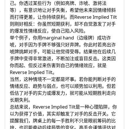
己。你透过某些行为（例如亮牌、诈唬、激将法
等），有意识地让对手失衡，希望他未来因情绪倾斜
而打得更差，让你持续获利。而Reverse Implied Tilt
则刚好相反：你虽然短期获利，却不自觉激发了对手
的爆发性情绪反应，使自己陷入风险。
举个例子，你用marginal hand（边缘牌）成功诈
唬，对手因为手牌不够强只好弃牌。你此时若亮出诈
唬牌挑衅对手，可能让他觉得受辱。结果他在后续几
手牌中变得非常激进，不断加注或盲目反击。这类因
你而起、但反过来伤害到自己的情绪效应，就是
Reverse Implied Tilt。
当然，这种情境不一定都是坏事。若你能判断对手的
情绪反应、趋势与弱点，也可以顺势加以利用。但若
低估了对手的实力或爆发力，就可能从短期胜利走向
长期失利。
总结来说，Reverse Implied Tilt是一种心理陷阱，你
以为获得了价值，其实却触发了对手的反击开关。它
提醒我们，牌桌上的每一手胜利不只是眼前筹码的比
拚，也可能牵动后续局势的变化。高手会谨慎评估对