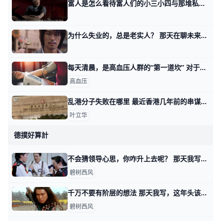
富人是怎么看待富人们的小三小四与那堆私生子？ 回答一个满级读者的问题。 因为工作的缘故，他在银行的私行部门，就是负责对接大客户，也接触了不少的富老头。 他有个问题想不明白，你比如，我是说假如
为什么失业的，总是老实人？ 那天在聊未来行业变化的时候，我说十年之后，只怕所有的诺贝尔奖得主，都是AI。 有读者感慨道，都不需要十年，都不需要AI。 即便在当下，他已经感受
每天清晨，是高血压人群的“第一道坎” 对于血压高的人来说，每天醒来就要面临“挑战”。 现代医学发现，血压在早上就像一座蓄势待发的活火山，流行病学调查显示，约40%的心梗和29%的心
高血压
乱港分子失败在哪里 最近香港几年前的串谋颠覆国家政权罪案判了。西九龙裁判法院负责宣判这件香港出的第一宗颠覆国家政权案。 最后有45名反中乱港分子，因为涉颠覆国家政
叶立华
德撲好算計
不会猜领导心思，你咋升上去呢？ 那天我写这年头该怎么赚钱时，我说表演型的工作，很多人是不过滤的，简单说就是拿手下当小白鼠。 你自己去撞南墙吧。 有读者看了之后，感慨说，过滤干净
碧树西风
千万不要有阶层的想法 那天我写，这年头该怎么赚钱时，有读者留言问我说，可不可以认为那四种不同方式下，阶层有所抬升？ 首先，我纠正你一个想法，当然这个想法很普遍，就是
碧树西风