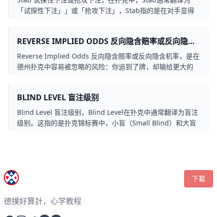
「试探性下注」」或「抢攻下注」，Stab指的是在对手显得
较弱（例如过牌）时，进行一个小额下注，尝试直接拿下底
池。这种下注通常发生在翻牌圈或转牌圈，特别是当对手没有
REVERSE IMPLIED ODDS 反向隐含赔率或反向隐含
明显想争夺底池时。Stab是一种常见的扑克技巧，利用对手
机率
的被动表现来施加压力，即使手牌不够强，也能透过这种方式
Reverse Implied Odds 反向隐含赔率或反向隐含机率，是在
成功赢得底池。掌握何时Stab，能够提升玩家的进攻性，让
德州扑克中容易被忽略的风险：你追到了牌，却输给更大的
自己在牌局中更具优势。
牌，还赔上更多筹码。学会辨别这种隐藏陷阱，让你远离「中
牌却输钱」的致命误区。
BLIND LEVEL 盲注级别
Blind Level 盲注级别，Blind Level在扑克中通常翻译为盲注
级别。这指的是扑克锦标赛中，小盲（Small Blind）和大盲
（Big Blind）随着时间推进而逐渐增加的级别。盲注级别通
常根据赛事结构，在固定时间间隔内升级，目的是推动比赛进
展，防止玩家过于保守地累积筹码。例如，一场锦标赛可能从
100/200的盲注开始，然后升级到200/400、500/1000，以此
类推。这种机制促使玩家更积极参与牌局，避免筹码因盲注上
下載
升而被蚕食。
德撲好算計，心学教程