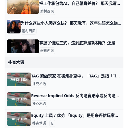
把工作承包给AI，自己躺赚差价？ 那天我写，这年头该怎么赚钱时，有读者问我，如果自己从事的是耗材型的工作，又无心提升。 是不是只要用好AI，让它去当耗材替身，就会迎来春天？ 就像
碧树西风
为什么这些小人爬这么快？ 那天我写，这年头该怎么赚钱时，有个读者留言问我： 他说，他感觉，好像那四个类型，无论哪个，都是小人爬的更加快。 按说不该这么讲，因为有些书生气，
碧树西风
掌握了傻姑三式，这到底算是耗材呢？还是作品？ 那天我讲，这年头该怎么赚钱时，有读者问了我一个非常有意思的问题。 他留言问我说，假设有一个人，掌握了我讲过的傻姑三式，那你觉得他到底从事的是耗
碧树西风
扑克术语
TAG 紧凶玩家 在德州扑克中，「TAG」是指「Tight Aggressive」的缩写，这是一种常见的游戏风格。「Tight」意味着玩家只选择加注或参与游戏时
扑克术语
Reverse Implied Odds 反向隐含赔率或反向隐含机率 Reverse Implied Odds 反向隐含赔率或反向隐含机率，Reverse Implied Odds描述的是一种风险情境：你虽然追到了你想要的牌，但最终却输给了更大的牌，反而赔上更多
扑克术语
Equity 上风 / 优势 「Equity」是用来评估玩家在一手牌中获胜的可能性的术语。通过计算和比较玩家的牌面价值，可以得出不同玩家在特定牌局中的胜算。在面对下注时，
扑克术语
Ｅ