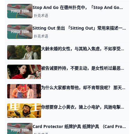
Stop And Go 在德州扑克中，「Stop And Go」是一种游戏策略，通常指的是在先前回合中进行了跟注（Call），然后在下一轮回合中立即进行加注（Raise），
扑克术语
Sitting Out 坐出 「Sitting Out」常用来描述一位玩家暂时离开牌桌，不参与游戏，但保留座位。这种情况可能是因为玩家需要休息、处理其他事情，或者只是想暂时
扑克术语
大龄未婚的女性，与其陷入焦虑，不如享受余生 我们有个女读者，在看了那天我聊女性逃离话题里的第一个主题，讲的那四个女性故事的时候，深有感触。 她讲述了自己的经历，和自己的困扰，想让我分析分
被告诫要矜持，不要主动，是女性听过最恶意的谎言 前天我讲，个人财富是信息不对称决定的，以及如何闯过这其中的四关。 有个女读者看了第二关之后，对沉默施压策略很有兴趣，她留言问我，这个搁在男女关
为什么大家都肯帮他，却不肯帮我呢？ 那天我写一个35岁中年失业老男人的自救时，有读者留言问了这么个问题。 他说，这个故事中的主人公，明明是个小人。 想不通，他叔，他弟还这么帮他，他
你想要穿上小黄衣，骑上小电驴，风驰电掣的后半生？ 那天讲比跳槽，转行，深造，更有效的七个步骤时，某些读者的留言把我看乐了。 一言以蔽之，某些人不是上班，你们是上香去了。 菩萨，菩萨，行行好，来发
Card Protector 纸牌护具 纸牌护具 （Card Protector） 是一个小型的物品，放置在玩家的手牌上，以保护手牌不被意外地翻开或者洗牌机打乱