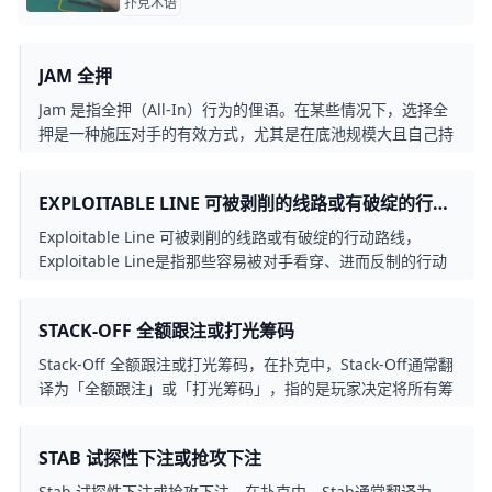
扑克术语
JAM 全押
Jam 是指全押（All-In）行为的俚语。在某些情况下，选择全
押是一种施压对手的有效方式，尤其是在底池规模大且自己持
有强牌时。
EXPLOITABLE LINE 可被剥削的线路或有破绽的行动
路线
Exploitable Line 可被剥削的线路或有破绽的行动路线，
Exploitable Line是指那些容易被对手看穿、进而反制的行动
策略。这类打法看似正确，实则可能因缺乏平衡或过于可预测
而暴露意图。若对手足够敏锐，便能针对这些模式设计反击，
STACK-OFF 全额跟注或打光筹码
取得长期优势。理解何谓exploitable line，并学会如何避免
自己成为目标，是迈向高阶扑克思维与稳定胜率的必要过程，
Stack-Off 全额跟注或打光筹码，在扑克中，Stack-Off通常翻
特别适合想精进策略的玩家参考。
译为「全额跟注」或「打光筹码」，指的是玩家决定将所有筹
码投入底池，通常发生在对手All-In或多轮下注后筹码所剩无
几的情况下。这是一个关键决策，代表玩家认为自己的牌力足
STAB 试探性下注或抢攻下注
够，或是判断对手可能在偷鸡，因此选择投入所有筹码。
Stab 试探性下注或抢攻下注，在扑克中，Stab通常翻译为