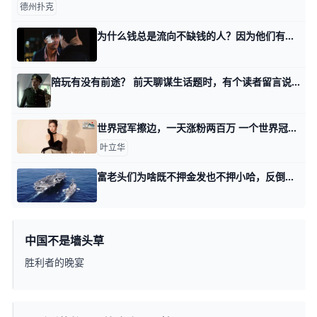
德州扑克
为什么钱总是流向不缺钱的人？因为他们有空呀 回答一个满级读者的问题。 我昨天讲博物馆古董的时候，插了一嘴说，从去年年初，到今年年中，金银的交易策略，几乎都被我写成了红灯亮按红按钮，绿灯亮
陪玩有没有前途？ 前天聊谋生话题时，有个读者留言说自己特别爱玩游戏。 他问我，靠陪人玩游戏，能不能养家糊口，乃至发家置业？ 我很负责任的告诉你：能。 但是你要明白两
世界冠军擦边，一天涨粉两百万 一个世界冠军，突然搞起了擦边，听起来离谱。事情就是这么发生了，前世界冠军吴柳芳，原来搞得是体操项目，给国家争了不少光，退役后生活无所着落，前
叶立华
富老头们为啥既不押金发也不押小哈，反倒都很迷信？ 回答一个满级读者的问题。 他已经追更很多年了，从21年我第一次写付费文章开始，就准时守候在那里。 就他自己描述，他本人也有相当久的投资经验，时间
中国不是墙头草
胜利者的晚宴