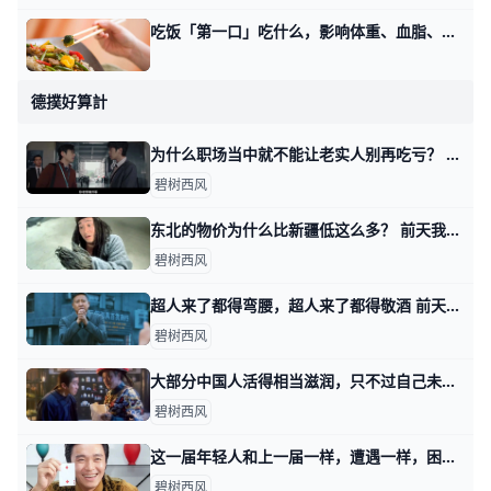
吃饭「第一口」吃什么，影响体重、血脂、血糖 很多人会在意每顿吃什么，却往往忽视进食的顺序，同一种食物，在一顿饭的开头吃还是结尾吃，对人体都有可能产生影响。 如何找到适合自己的用餐顺序。 调
德撲好算計
为什么职场当中就不能让老实人别再吃亏？ 昨天有读者看了我写的，这年头到底该怎么赚钱。 看到我提到的其中两个名词儿，耗材型工作与表演型工作，留言跟我说，他推荐我去看一本电影。 三年前上映
碧树西风
东北的物价为什么比新疆低这么多？ 前天我写，这年头该怎么赚钱时，有不少读者留言问我说，不同地域的赚钱难易。 有人提到了中美对比，也有人提到了国内的沿海与内陆，北方与南方。 我是这
碧树西风
超人来了都得弯腰，超人来了都得敬酒 前天我写，这年头该怎么赚钱时，提到一种工作岗位叫做表演型。 有读者留言跟我说，有本电影很好看，不亚于多年前的神剧，人民的名义。 电影里有个县长叫
碧树西风
大部分中国人活得相当滋润，只不过自己未必知道 那天我写，这年头该怎么赚钱时，通过留言，看到了不少读者不甘心的情绪。 所谓的不甘心，大都属于那天四个类型里面的前三类，想要换一类。 好比耗材型的
碧树西风
这一届年轻人和上一届一样，遭遇一样，困惑也一样 那天我写这年头，该怎么赚钱时，有读者留言问我说： 怎么看这一届年轻人普遍抱怨机会变少，或者说，更多人身处耗材型工作当中这个事实？ 开门见山的回答
碧树西风