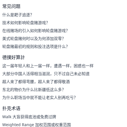
常见问题
什么是耙子追逐？
技术如何影响轮盘赌游戏？
在线赌场的引入如何影响轮盘赌游戏？
美式轮盘赌何时以及为何添加双零？
轮盘赌最初的规则和投注选项是什么？
德撲好算計
这一届年轻人和上一届一样，遭遇一样，困惑也一样
大部分中国人活得相当滋润，只不过自己未必知道
超人来了都得弯腰，超人来了都得敬酒
东北的物价为什么比新疆低这么多？
为什么职场当中就不能让老实人别再吃亏？
扑克术语
Walk 大盲获得底池或免费过牌
Weighted Range 加权范围或权重范围