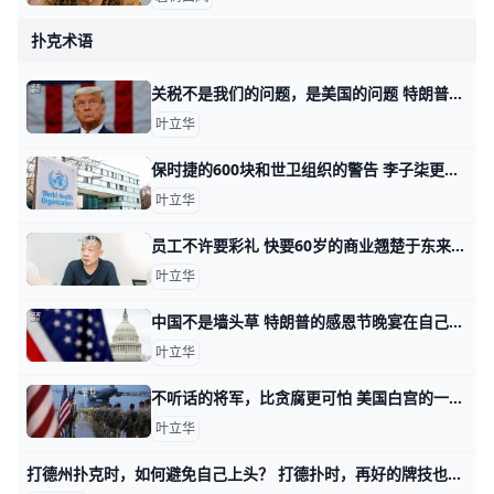
扑克术语
关税不是我们的问题，是美国的问题 特朗普称将对中国进口商品加征60%关税，我们国内有些同志，哀鸿遍野，仿佛亲爹马上就要死了。 我看没有必要嘛，就是加个关税，又能怎样？ 这关税要加
叶立华
保时捷的600块和世卫组织的警告 李子柒更新了动态，还是美观的镜头，还是熟悉的手工。 华农兄弟更新了动态，还是农家的田园，还是养殖的动物。 特朗普更新了动态，还是手握着大权，还是
叶立华
员工不许要彩礼 快要60岁的商业翘楚于东来，搞了一个胖东来，用不着立华我多介绍，最近这位老板在个人媒体上发了一些言论，主要是关于胖东来职工应该健康发展，比如
叶立华
中国不是墙头草 特朗普的感恩节晚宴在自己的海湖庄园隆重召开。该吃吃该喝喝，感恩着印第安人用生命和头皮把自己的土地献给了美国人。 大事都是小圈子谈，小事才到国会
叶立华
不听话的将军，比贪腐更可怕 美国白宫的一些所谓消息人士讲，等特朗普回了白宫，要处理的第一个军事高官，可能就是美军参谋长联席会议主席布朗。 这些人说，特朗普在野四年，更加深
叶立华
打德州扑克时，如何避免自己上头？ 打德扑时，再好的牌技也弥补不了上头，这就是想成为一名盈利牌手，为什么需要关注精神层面的原因。在任何一场你略具优势的博弈环节中，上头就是一种自