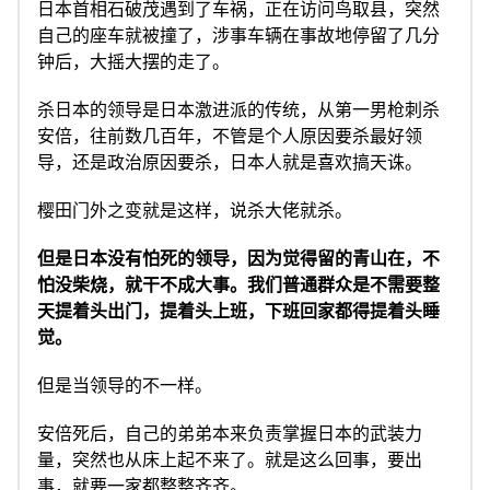
日本首相石破茂遇到了车祸，正在访问鸟取县，突然
自己的座车就被撞了，涉事车辆在事故地停留了几分
钟后，大摇大摆的走了。
杀日本的领导是日本激进派的传统，从第一男枪刺杀
安倍，往前数几百年，不管是个人原因要杀最好领
导，还是政治原因要杀，日本人就是喜欢搞天诛。
樱田门外之变就是这样，说杀大佬就杀。
但是日本没有怕死的领导，因为觉得留的青山在，不
怕没柴烧，就干不成大事。我们普通群众是不需要整
天提着头出门，提着头上班，下班回家都得提着头睡
觉。
但是当领导的不一样。
安倍死后，自己的弟弟本来负责掌握日本的武装力
量，突然也从床上起不来了。就是这么回事，要出
事，就要一家都整整齐齐。