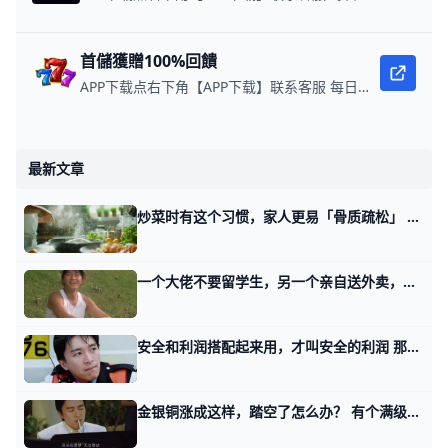
首儲獲贈100%回饋
APP下载点右下角【APP下载】联系客服 每日更新可用链接 每日保底獎池10,000美金
最新文章
炒菜时有这个习惯，家人更易「骨质疏松」 钙是国人最容易缺乏的营养素之一，为了补钙，不少人花费心思：晒太阳、吃钙剂、喝骨头汤。 遗憾的是，很多家庭都有的一个炒菜习惯，不仅让钙补不进去，
一个大佬不要留学生，另一个亲自送外卖，还能好好就业么？ 事情过去好些天了，一直有读者留言，让我聊聊两位企业主各自掀起的热搜。 一个做制造业的企业主，言谈之间对留学生群体污名化，而且扬言，她的企业不收
安全和利润搭配起来用，才叫安全的利润 那天我讲，五个影响你一辈子的思维误区。 有读者看了第一个火鸡误区之后，留言问我，塔勒布，他是不是发明了一种投资策略？ NO，塔勒布发明的不是一种
金银铜涨成这样，踏空了怎么办？ 有个满级读者，他当然是看过我1月2号关于金属观点的，那次我第一部分就专门讲了主要金属。 金银铜铝锌锡，一季度走完了，除了个别的，都走得非常猛。