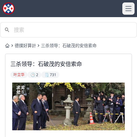
Ope
德撲好算計
三杀领导：石破茂的安倍索命
Home
三杀领导：石破茂的安倍索命
叶立华
🕒 2
🗒️ 731