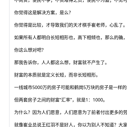
不尚贤，使民不争；不责难得之货，使民不为盗；不见
你觉得这是解决方案，是么？
你觉得是比较，才导致我们的天才棋手崔老师，心乱了
如果所有人都明白长短相形也，高下相倾也，那么的确
你这么想对吧？
那我告诉你，人人都这么想，财富就不产生了。
财富的本质就是定义长短，而非长短相形。
一线城市5000万的房子可能和鹤岗5万块的房子是一
但两套房子之间的财富“汇率”，就是1：1000。
为什么？因为人们愿意，人们愿意为了前者付出更多的劳
就像崔业总说王红羽不是好人，你以为别人不知道？大