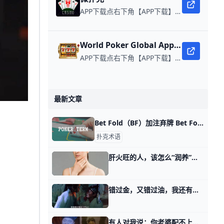
APP下载点右下角【APP下载】联系客服 每日更新可用链接 微扑克 WPK真人在线约局，领WPK钻石。
World Poker Global App全球微扑克
APP下载点右下角【APP下载】联系客服 每日更新可用链接 在线玩扑克，赢取真钱。
最新文章
Bet Fold（BF）加注弃牌 Bet Fold（BF）加注弃牌 选择下注并准备弃手牌的情况
扑克术语
肝火旺的人，该怎么“润养”？ “肝火旺”是一种怎样的体验？有网友贴切地形容：情绪与身体的双重内耗，不仅人容易急躁，而且身体也更爱上火。 在中医眼中，“肝火旺”的人有哪些表现
错过金，又错过油，我还有机会么？ 回答一个满级读者的问题。 他说他先后错过了我2025年1月2号就系统性讲述的贵金属和原油，非常的懊悔。 那么他什么情况呢，他是个做传统机械行业的
有人对我说：你老婆配不上你 昨天我讲选择与努力的时候，在第三个话题中，又拿我太太打岔。 提到当年我刚开始捡乌龙指的时候，她笑话说这东西一点金融含量都没有，完全是小猫钓鱼。