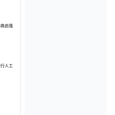
的高启强
银行人工