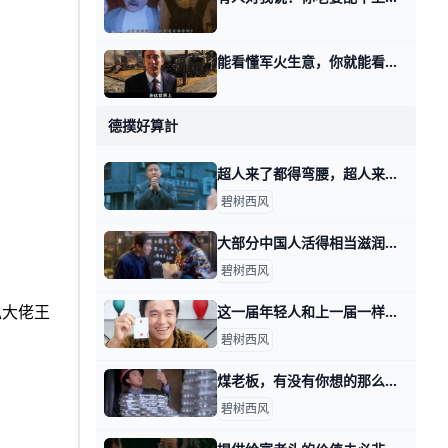
能看懂军火生意，你就能看懂AI 那天讲宇宙的尽头是不是灵活就业时，有读者看完第一个话题，留言问我。 问我什么事儿呢？最终买单者这件事。 我们都很清楚，任何一个游戏，要长久，都得
德撲好算計
超人来了都得弯腰，超人来了都得敬酒 前天我写，这年头该怎么赚钱时，提到一种工作岗位叫做表演型。 有读者留言跟我说，有本电影很好看，不亚于多年前的神剧，人民的名义。 电影里有个县长叫
碧树西风
大部分中国人活得相当滋润，只不过自己未必知道 那天我写，这年头该怎么赚钱时，通过留言，看到了不少读者不甘心的情绪。 所谓的不甘心，大都属于那天四个类型里面的前三类，想要换一类。 好比耗材型的
碧树西风
私大佬王
这一届年轻人和上一届一样，遭遇一样，困惑也一样 那天我写这年头，该怎么赚钱时，有读者留言问我说： 怎么看这一届年轻人普遍抱怨机会变少，或者说，更多人身处耗材型工作当中这个事实？ 开门见山的回答
碧树西风
煤老板，有没有你想的那么嗨？ 那天我写，这年头该怎么赚钱时，有个读者留言说，他好想听听煤老板的故事。 在他的理解当中，煤老板是个很爽的群体，就是导演们感慨的，昔日的黄金时代
碧树西风