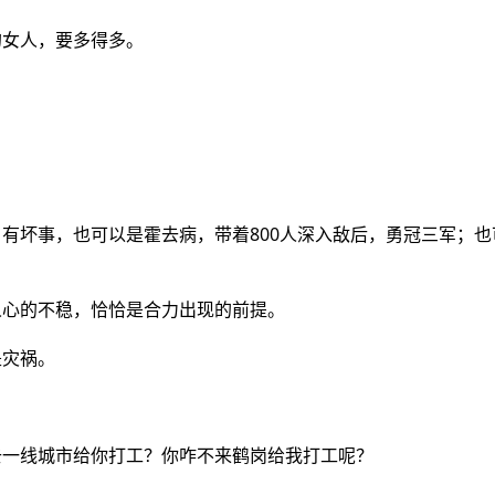
的女人，要多得多。
有坏事，也可以是霍去病，带着800人深入敌后，勇冠三军；也
人心的不稳，恰恰是合力出现的前提。
是灾祸。
去一线城市给你打工？你咋不来鹤岗给我打工呢？