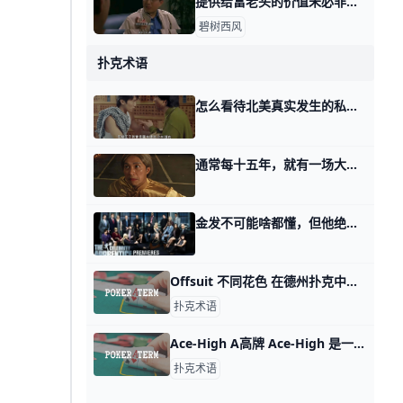
提供给富老头的价值未必非得是你自己身上的 那天我写这年头该怎么赚钱时，有个在美国工作的，副业做一对一家教的读者问，怎么打开富老头的圈子。 我说终归得提供价值，对方看得上的价值。 有其他读
碧树西风
扑克术语
怎么看待北美真实发生的私有财产，谁都可以侵犯？ 那天讲人类社会底层逻辑的时候，有个读者分享给我一个网红经历。 就是国内某个网红，在北美旅游的过程中，采用信用支付的方式租车，结果，等事后账单寄
通常每十五年，就有一场大变化，也是大造化 那天我们讲2026滔天巨浪的时候，有读者跟我讲： 我也知道软饭好，我也知道软饭香。 可有些话咋说呢，我这个人吧，什么本事都没有，就是架子大。 吃硬
金发不可能啥都懂，但他绝对比你更懂你孩子学什么能赚钱 那天我写你不是懒，你只是看不到这辈子的出路。 有读者看了第四个话题之后，留言说，他更认同我太太的观点。 即便人生不能分阶段，但一个本来有可能考上
Offsuit 不同花色 在德州扑克中，「Offsuit」的意思是「不同花色」。当你的两张手牌属于不同的花色时，就可以形容这两张牌为「Offsuit」。这种牌型通常较
扑克术语
Ace-High A高牌 Ace-High 是一个描述玩家拥有一张 A 作为最高牌的术语。 Ace-High 是一个描述玩家拥有一张 A 作为最高牌的术语，通常用于没有组成任何特定牌型的情况下。这种手牌的价值
扑克术语