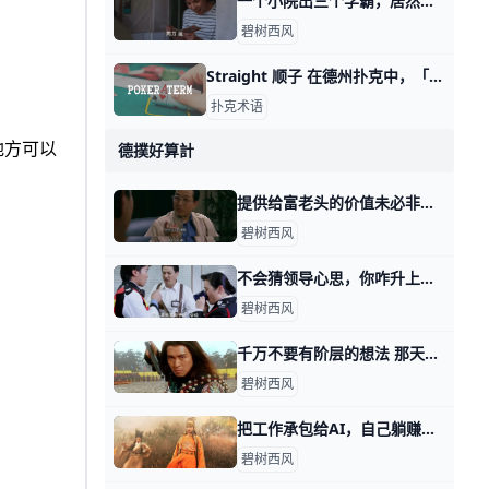
一个小院出三个学霸，居然还这么会做生意 继续昨天的话题，昨天我提到《小巷人家》。 有看过的读者感慨，邻居两家人，出了一个同济，两个上交，居然还都这么会做生意。 这得是什么风水。 这不是风
碧树西风
Straight 顺子 在德州扑克中，「Straight」意指一种牌型， 也就是五张连续的牌，通常翻译为「顺子」。这五张牌可以是不同花色，但必须是连续的数字。例如，一
扑克术语
地方可以
德撲好算計
提供给富老头的价值未必非得是你自己身上的 那天我写这年头该怎么赚钱时，有个在美国工作的，副业做一对一家教的读者问，怎么打开富老头的圈子。 我说终归得提供价值，对方看得上的价值。 有其他读
碧树西风
不会猜领导心思，你咋升上去呢？ 那天我写这年头该怎么赚钱时，我说表演型的工作，很多人是不过滤的，简单说就是拿手下当小白鼠。 你自己去撞南墙吧。 有读者看了之后，感慨说，过滤干净
碧树西风
千万不要有阶层的想法 那天我写，这年头该怎么赚钱时，有读者留言问我说，可不可以认为那四种不同方式下，阶层有所抬升？ 首先，我纠正你一个想法，当然这个想法很普遍，就是
碧树西风
把工作承包给AI，自己躺赚差价？ 那天我写，这年头该怎么赚钱时，有读者问我，如果自己从事的是耗材型的工作，又无心提升。 是不是只要用好AI，让它去当耗材替身，就会迎来春天？ 就像
碧树西风
。