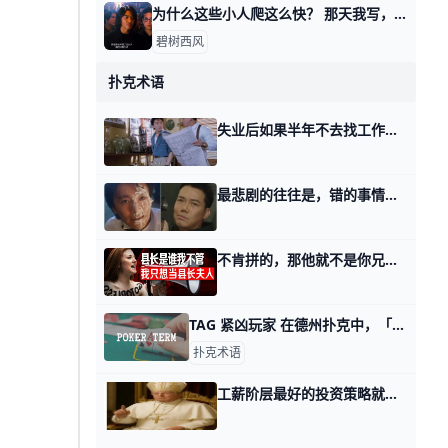
为什么这些小人爬这么快？ 那天我写，这年头该怎么赚钱时，有个读者留言问我： 他说，他感觉，好像那四个类型，无论哪个，都是小人爬的更加快。 按说不该这么讲，因为有些书生气，
碧树西风
扑克术语
失业后如果半年不去找工作，你就很难找到工作了 那天我写如何做自身命运的编剧时，有个读者留言说，他看到第三部分时，直拍大腿。 然后没往下继续，就忍不住留言开始讲他的遭遇。 他失业了，而且超过半
最悲剧的往往是，错的事情，还被你给做对了 那天讲，要把学到的知识，变成赚钱的本事时，有个读者留言问我： 如果一个人，已经花了300万，花了15年，想要捐一个打引号的出身而不可得的时候。
不肯拼的，那他就不是你兄弟呀 上午我写张雪的时候，提到过一位老同事。 有好些读者都在问同一个问题，昔日的老东家董事长，是怎么从工厂的产线上，把他挖掘出来的？ 这个过程非常简单
TAG 紧凶玩家 在德州扑克中，「TAG」是指「Tight Aggressive」的缩写，这是一种常见的游戏风格。「Tight」意味着玩家只选择加注或参与游戏时
扑克术语
工薪阶层最好的投资策略就是时刻盯着特朗普说什么 前天有读者看了和谈落地与旧秩序的第四个话题，十分感慨。 他留言说，他就是个工薪族，上班也按捺不住看盘，涨了，他就会换算成自己可以少干几个月；跌