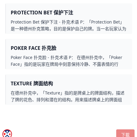
最终比牌的情况。这种情况下，就会使用「No Showdown」
PROTECTION BET 保护下注
来表示没有进行比牌，而这名玩家可以直接赢得奖池。
Protection Bet 保护下注 - 扑克术语 P：「Protection Bet」
是一种德州扑克策略，目的是保护自己的牌。当一名玩家认为
自己目前手中的牌在局面上处于领先地位，但同时也担心对手
可能会改进他们的牌，这时候他可以下一个「Protection
POKER FACE 扑克脸
Bet」。这个下注的目的是迫使对手付出一个高昂的价格来继
续参与游戏，以减少他们改进牌的机会，同时也可以增加底池
Poker Face 扑克脸 - 扑克术语 P： 在德州扑克中，「Poker
的价值。
Face」指的是玩家在牌局中刻意保持冷静、不露表情的行
为，以阻止对手读取手牌信息。这在赌局中非常重要，因为揭
示情感或意图可能暴露你的牌力，让对手有机可乘。
TEXTURE 牌面结构
在德州扑克中，「Texture」指的是牌桌上的牌面结构，描述
了牌的花色、排列和潜在的结构。用来描述牌桌上的牌面组
合，以及这些组合可能对每位玩家的手牌产生的影响。玩家通
常会使用「Texture」来评估牌桌的局势，并做出相应的打法
和决策。
下載