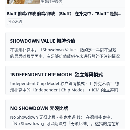
生命时报微信
Bluff 偷鸡/诈唬 偷鸡/诈唬 （Bluff） 在扑克中，”Bluff” 是指在没有好牌或不够强的牌型的情况下，通过表现或语言等方式让对手误以为你手中有很强的牌，以此
扑克术语
SHOWDOWN VALUE 摊牌价值
在德州扑克中，「Showdown Value」指的是一手牌在游戏
的最后摊牌局面中，有足够价值能够在未进行额外下注的情况
下，赢得对手的牌。这种价值通常体现在一手具有击败对手可
能手牌范围的能力上。
INDEPENDENT CHIP MODEL 独立筹码模式
Independent Chip Model 独立筹码模式 - Ｉ 扑克术语： 德
州扑克中的「Independent Chip Mode」（ ICM )独立筹码
模式）是一种在比赛中计算玩家筹码价值的方法。独立筹码模
式的概念是把每个玩家的筹码视为独立的实体，而不是将整个
NO SHOWDOWN 无须比牌
资金池视为集体。这种模式使得玩家更关注自己的筹码数量，
而不是整体比赛的筹码总数。
No Showdown 无须比牌 - 扑克术语 Ｎ： 在德州扑克中，
「No Showdown」可以翻译成「无须比牌」。这指的是在某
一局游戏中，因为所有其他玩家已经弃牌，所以没有需要进行