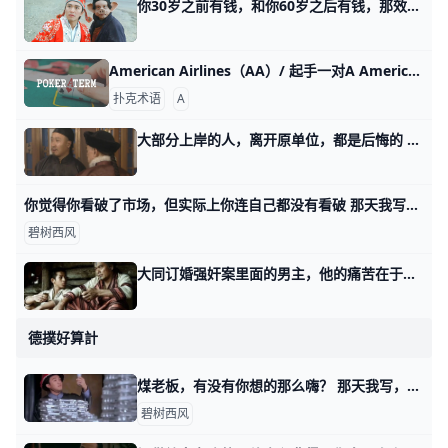
你30岁之前有钱，和你60岁之后有钱，那效果能一样么？ 我那天在写如何做自身命运的编剧时，看到几个读者关于第五部分的留言。 我发现，有些人没理解钱和幸福之间的关系。 所以今天来展开一下，把这个知识点给
American Airlines（AA）/ 起手一对A American Airlines（AA） 起手牌一对A，简称AA
扑克术语
A
大部分上岸的人，离开原单位，都是后悔的 昨天写铁打的中产，流水的中产阶级时，有不少上岸的读者，留言发牢骚。 有些牢骚话发得还是挺值得玩味的，但涉及你们的隐私，我就不转述了。 我讲一段往
你觉得你看破了市场，但实际上你连自己都没有看破 那天我写为什么一眼看破事物本质的人，照样过不好这一生。 有个做押涨跌交易策略的读者，留言试图和我讨论他对市场的看破。 我看了你的留言，恕我直言，
碧树西风
大同订婚强奸案里面的男主，他的痛苦在于凭什么我是D男？ 昨晚陆陆续续有满级读者，非要让我聊一聊大同订婚强奸案里面的那个男主。 我不想谈这个案子，我想写影评，《赛德克·巴莱》。 电影一开始讲述了湾省的某
德撲好算計
煤老板，有没有你想的那么嗨？ 那天我写，这年头该怎么赚钱时，有个读者留言说，他好想听听煤老板的故事。 在他的理解当中，煤老板是个很爽的群体，就是导演们感慨的，昔日的黄金时代
碧树西风