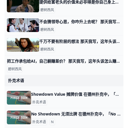
提供给富老头的价值未必非得是你自己身上的 那天我写这年头该怎么赚钱时，有个在美国工作的，副业做一对一家教的读者问，怎么打开富老头的圈子。 我说终归得提供价值，对方看得上的价值。 有其他读
碧树西风
不会猜领导心思，你咋升上去呢？ 那天我写这年头该怎么赚钱时，我说表演型的工作，很多人是不过滤的，简单说就是拿手下当小白鼠。 你自己去撞南墙吧。 有读者看了之后，感慨说，过滤干净
碧树西风
千万不要有阶层的想法 那天我写，这年头该怎么赚钱时，有读者留言问我说，可不可以认为那四种不同方式下，阶层有所抬升？ 首先，我纠正你一个想法，当然这个想法很普遍，就是
碧树西风
把工作承包给AI，自己躺赚差价？ 那天我写，这年头该怎么赚钱时，有读者问我，如果自己从事的是耗材型的工作，又无心提升。 是不是只要用好AI，让它去当耗材替身，就会迎来春天？ 就像
碧树西风
扑克术语
Showdown Value 摊牌价值 在德州扑克中，「Showdown Value」指的是一手牌在游戏的最后摊牌局面中，有足够价值能够在未进行额外下注的情况下，赢得对手的牌。这种价
扑克术语
No Showdown 无须比牌 在德州扑克中，「No Showdown」可以翻译成「无须比牌」。这指的是在某一局游戏中，因为所有其他玩家已经弃牌，所以没有需要进行最终比牌的情
扑克术语
Ｎ