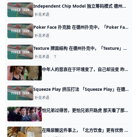
Independent Chip Model 独立筹码模式 德州扑克中的「Independent Chip Mode」（ ICM ) （独立筹码模式）是一种在比赛中计算玩家筹码价值的方法。独立筹码模式的概念是把每个玩家的
扑克术语
Poker Face 扑克脸 在德州扑克中，「Poker Face」指的是玩家在牌局中刻意保持冷静、不露表情的行为，以阻止对手读取手牌信息。这在赌局中非常重要，因为揭示情感
扑克术语
Texture 牌面结构 在德州扑克中，「Texture」指的是牌桌上的牌面结构，描述了牌的花色、排列和潜在的结构。用来描述牌桌上的牌面组合，以及这些组合可能对每位玩
扑克术语
T
中年人的悲哀在于环境变了，自己却没变 昨天聊谋生话题的时候，有好几个读者都在问自己人到中年，职场上求稳还是求变。 稳，眼睁睁看着那条船在沉，变，好像当下就得直面大海。 我想起昨天有个
Squeeze Play 挤压打法 「Squeeze Play」在德州扑克中指的是一种进攻性的打法，通常是在河牌（river）前的最后一轮下注中使用。这种打法的目的是逼迫对手在最
扑克术语
怕兄弟过得苦，更怕兄弟开路虎 那天看了那篇，这辈子还能有出路么，有个读者问了我这么一个问题。 他留言说，你在第二个话题里，给出三个要素，能力，需求，杠杆，你说什么卡脖子才该
在降尿酸这件事上，「北方饮食」更有优势 膳食是影响人体尿酸水平的重要因素之一，对于尿酸高的人来说，选择合适的食物非常重要。 日前，一项发表在《中华流行病学杂志》的新研究显示，北方饮食