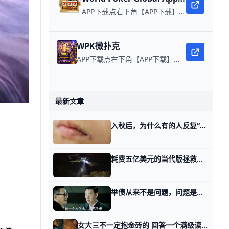
APP下载点右下角【APP下载】联系客服 每日更新可用链接 在线玩扑克，赢取真钱。
WPK微扑克
APP下载点右下角【APP下载】联系客服 每日更新可用链接 微扑克 WPK真人在线约局，wepoker德州约局，加微信客服上下分，领WPK钻石。
最新文章
入秋后，为什么有的人反复“烂嘴角”？ 秋季天气干燥时，除了皮肤、嗓子发干，一些人还会出现“烂嘴角”的现象，吃饭、说话，甚至连微笑都会扯着嘴角疼。 事实上，这种被称为口角炎的小毛病不
耗费五亿美元的当代版拯救大兵“瑞恩” 有读者看了那天我们讲人这辈子如何才能拎得清，问了我这么一个问题。 你说这个世界被量化了，连智力都被token量化了，那老美和伊朗到底在争什么呢
举债从来不是问题，问题是美国的经历教给我们哪些教训 接着昨天放水的话题，很多读者问我，你看，美国通过举债的方式，给全世界当需求引擎这么多年。 落下什么好了么？没有。今天的问题，都是这件事带来的。
女大三不一定抱金砖的 回答一个满级读者的问题。 这小伙很有意思，问了我一个事业与爱情交界处的两难问题。 他跟我讲了这么一件事。 他本人是码农，做游戏的，自己买了房，交了