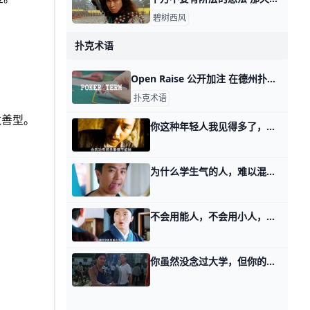
碧树西风
扑克术语
Open Raise 公开加注 在德州扑克中，「Open Raise」指的是在一轮下注中第一个主动加注的玩家。玩家们通常会根据手中的牌的价值和局势来决定是否进行加注，当一个玩
扑克术语
改善型。
你这种年轻人我见得多了，读了几年书就以为可以吊打社会 有读者问了我一件非常有意思的事情。 那天我写的谋生话题，他读后非常认同，拿去和他的工友们探讨。 他本以为这些人会和他有相同的看法，但实则遭到很多
为什么学生气的人，难以混成功？ 那天我讲，个人财富是信息不对称决定的，以及如何闯过这其中的四关。 有读者留言问我，他不明白。 他不明白的是上位者为什么要做这样一系列的考察？为什
不会用能人，不会用小人，那你就等于不会用人 那天讲2026滔天巨浪的时候，我拆解了一个水浒人物宋江。 有读者很好奇的问了些延伸的话题，他想知道，一个人，像宋江那样，落地，缚鸡，黑矮，一无
你虽然没念过大学，但你的前途一片光明 回复一个满级读者的问题。 他是一个技校毕业的，讲述了自己的完整经历，最后问的是有关高等教育的问题。 那么我正面回复你，我觉得你对于大前天的文章，