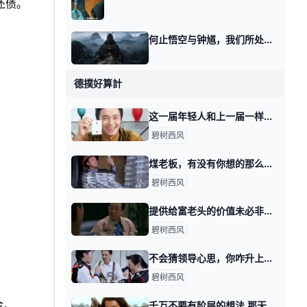
还债。
何止悟空与钟馗，我们所处的世界，才是个黑神话 有读者理解不了我那天在分配与债务的周期律里面的讲的，欠债未必要还钱，未必该还钱。 是的，这的确有些脱离某些人朴素的价值观。 那我们今天试着把欠债
德撲好算計
这一届年轻人和上一届一样，遭遇一样，困惑也一样 那天我写这年头，该怎么赚钱时，有读者留言问我说： 怎么看这一届年轻人普遍抱怨机会变少，或者说，更多人身处耗材型工作当中这个事实？ 开门见山的回答
碧树西风
煤老板，有没有你想的那么嗨？ 那天我写，这年头该怎么赚钱时，有个读者留言说，他好想听听煤老板的故事。 在他的理解当中，煤老板是个很爽的群体，就是导演们感慨的，昔日的黄金时代
碧树西风
提供给富老头的价值未必非得是你自己身上的 那天我写这年头该怎么赚钱时，有个在美国工作的，副业做一对一家教的读者问，怎么打开富老头的圈子。 我说终归得提供价值，对方看得上的价值。 有其他读
碧树西风
不会猜领导心思，你咋升上去呢？ 那天我写这年头该怎么赚钱时，我说表演型的工作，很多人是不过滤的，简单说就是拿手下当小白鼠。 你自己去撞南墙吧。 有读者看了之后，感慨说，过滤干净
碧树西风
金。
千万不要有阶层的想法 那天我写，这年头该怎么赚钱时，有读者留言问我说，可不可以认为那四种不同方式下，阶层有所抬升？ 首先，我纠正你一个想法，当然这个想法很普遍，就是