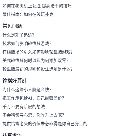
如何在老虎机上获胜 提高赔率的技巧
最佳指南：如何在线玩扑克
常见问题
什么是耙子追逐？
技术如何影响轮盘赌游戏？
在线赌场的引入如何影响轮盘赌游戏？
美式轮盘赌何时以及为何添加双零？
轮盘赌最初的规则和投注选项是什么？
德撲好算計
为什么这些小人爬这么快？
把工作承包给AI，自己躺赚差价？
千万不要有阶层的想法
不会猜领导心思，你咋升上去呢？
提供给富老头的价值未必非得是你自己身上的
扑克术语