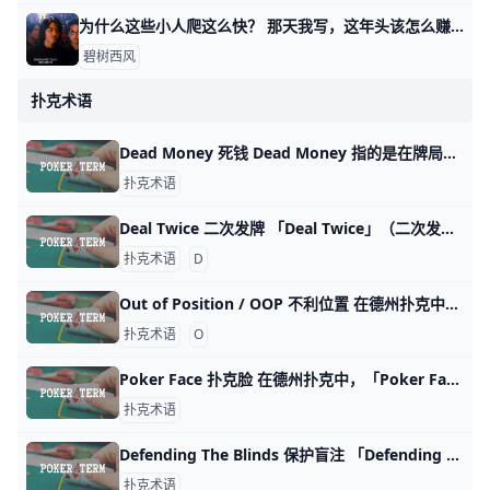
为什么这些小人爬这么快？ 那天我写，这年头该怎么赚钱时，有个读者留言问我： 他说，他感觉，好像那四个类型，无论哪个，都是小人爬的更加快。 按说不该这么讲，因为有些书生气，
碧树西风
扑克术语
Dead Money 死钱 Dead Money 指的是在牌局中没有真正价值且容易被其他玩家赢走的下注金额或筹码。这些下注金额来自于一些不了解游戏或技巧不高的玩家，他们对手中的牌不够自信
扑克术语
Deal Twice 二次发牌 「Deal Twice」（二次发牌）是一种在德州扑克中使用的术语，它指的是在决定胜负之前，将剩余的公共卡牌分成两组，并进行两轮独立的发牌。这种
扑克术语
D
Out of Position / OOP 不利位置 在德州扑克中，「Out of Position」可以翻译为「不利位置」。这个术语用来描述玩家在牌局中所处的位置，以及这个位置对他们的决策和策略的影
扑克术语
O
Poker Face 扑克脸 在德州扑克中，「Poker Face」指的是玩家在牌局中刻意保持冷静、不露表情的行为，以阻止对手读取手牌信息。这在赌局中非常重要，因为揭示情感
扑克术语
Defending The Blinds 保护盲注 「Defending The Blinds」用于描述位于大盲注和小盲注位置的玩家，针对对手的加注或押注进行回应的行为，以保护自己所下的盲注。 当玩家坐
扑克术语