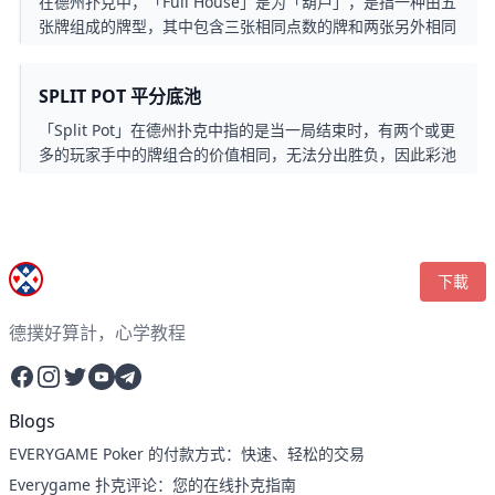
在德州扑克中，「Full House」是为「葫芦」，是指一种由五
张牌组成的牌型，其中包含三张相同点数的牌和两张另外相同
点数的牌，而葫芦通常是一个强大的牌型，只有少数其他牌型
能够超越，例如四条和同花顺等。
SPLIT POT 平分底池
「Split Pot」在德州扑克中指的是当一局结束时，有两个或更
多的玩家手中的牌组合的价值相同，无法分出胜负，因此彩池
（赌注总额）将被平分给这些相同价值的手牌玩家。这种情况
通常发生在两个或更多玩家拥有相同的最佳牌型时。
下載
德撲好算計，心学教程
Facebook
Instagram
Twitter
YouTube
Telegram
Blogs
EVERYGAME Poker 的付款方式：快速、轻松的交易
Everygame 扑克评论：您的在线扑克指南