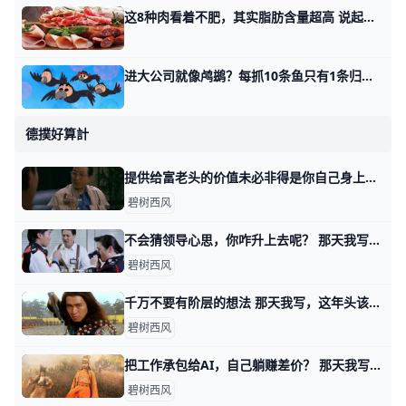
这8种肉看着不肥，其实脂肪含量超高 说起「肥肉」，在很多人的印象中可能是白花花的脂肪或油脂块。但是有些看着很瘦的肉，脂肪含量也很高，会让人不知不觉摄入过多热量。 盘点日常饮食中常
进大公司就像鸬鹚？每抓10条鱼只有1条归自己？ 那天我写选择还是努力时，有读者看了第三个话题，问了我这么一件事。 他留言说，是不是大公司的鱼塘密度特别低？ 一方面优秀的人特别多，特别卷，另一方
德撲好算計
提供给富老头的价值未必非得是你自己身上的 那天我写这年头该怎么赚钱时，有个在美国工作的，副业做一对一家教的读者问，怎么打开富老头的圈子。 我说终归得提供价值，对方看得上的价值。 有其他读
碧树西风
不会猜领导心思，你咋升上去呢？ 那天我写这年头该怎么赚钱时，我说表演型的工作，很多人是不过滤的，简单说就是拿手下当小白鼠。 你自己去撞南墙吧。 有读者看了之后，感慨说，过滤干净
碧树西风
千万不要有阶层的想法 那天我写，这年头该怎么赚钱时，有读者留言问我说，可不可以认为那四种不同方式下，阶层有所抬升？ 首先，我纠正你一个想法，当然这个想法很普遍，就是
碧树西风
把工作承包给AI，自己躺赚差价？ 那天我写，这年头该怎么赚钱时，有读者问我，如果自己从事的是耗材型的工作，又无心提升。 是不是只要用好AI，让它去当耗材替身，就会迎来春天？ 就像
碧树西风