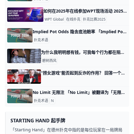
如何在2025年在线参加WPT现场活动 2025年，由于提供卫星锦标赛的在线平台，获得世界扑克巡回赛（WPT）现场活动的资格变得比以往任何时候都更容易获得。无论您是经验丰富的职业选
WPT Global
在线扑克
扑克比赛2025
Implied Pot Odds 隐含底池赔率 「Implied Pot Odds」是指当一名玩家打出某个下注额度时，他在后面可能赢到的筹码总额。在扑克牌游戏中，玩家通常不仅考虑眼前的筹码池大小和
扑克术语
为什么我明明想有钱，可我每个行为都在阻止自己有钱？ 那天我写做事的为什么斗不过那些做人的，有读者看了第三个话题之后，留言问我说。 他一直都有一个疑惑，直到我提到了精神资本家这个词儿。 站在逻辑的视
碧树西风
“捞女游戏”能否起到反诈的作用？ 回答一个满级读者的问题，他留言请我务必点评下某一款大火的游戏。 游戏的名字叫做《捞女游戏》，玩家可以在游戏当中以男性视角来体验和所谓捞女交往的
No Limit 无限注 「No Limit」被翻译为「无限注」，指的是一种赌注结构，其中玩家可以在每一轮在下注时可以随意投入筹码，没有金额上限。这种注额结构赋予玩家极
扑克术语
Ｎ
STARTING HAND 起手牌
「Starting Hand」在德州扑克中指的是每位玩家在一局牌局