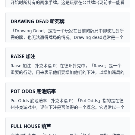
开始时所持有的两张手牌。这是玩家在公共牌出现前唯一能看
到的牌，并对他们在游戏中的策略和决策产生重大影响。德州
扑克是一种战略性的扑克游戏，玩家需要根据起始手牌的质量
DRAWING DEAD 听死牌
来决定是跟注、加注还是弃牌。好的「Starting Hand」可以
给予玩家在后续局面中取得优势的机会。
「Drawing Dead」是指一个玩家在目前的牌局中即使抽到所
需的牌，也无法赢得牌局的情况。Drawing dead通常是一个
非常糟糕的情况，因为这个玩家已经失去了赢得牌局的机会，
而且他可能会继续下注，浪费更多的筹码，进一步加剧自己的
RAISE 加注
损失。
Raise 加注 - 扑克术语 R：在德州扑克中，「Raise」是一个
重要的行动，用来表示他们要增加他们的下注，以增加赌局的
总下注额。这是一个重要的策略元素，用来控制游戏中的赌
注，并对其他玩家施加压力。当一位玩家「Raise」时，其他
POT ODDS 底池赔率
玩家必须决定是否跟注、弃牌、或者再次加注，这种情况很常
见，因为玩家试图摆脱对手或者增加自己的筹码。
Pot Odds 底池赔率 - 扑克术语 P：「Pot Odds」指的是在德
州扑克游戏中，评估下注是否值得的一个概念。它通常以一个
比例或百分比来表示，用来衡量投入的筹码和目前在底池中的
筹码之间的比例。
FULL HOUSE 葫芦