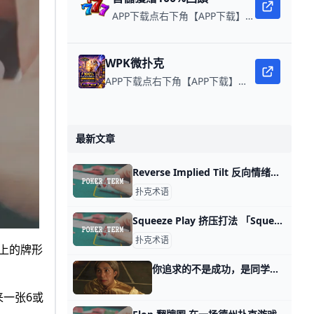
APP下载点右下角【APP下载】联系客服 每日更新可用链接 每日保底獎池10,000美金
WPK微扑克
APP下载点右下角【APP下载】联系客服 每日更新可用链接 微扑克 WPK真人在线约局，wepoker德州约局，加微信客服上下分，领WPK钻石。
最新文章
Reverse Implied Tilt 反向情绪倾斜或反向诱发情绪崩溃 Reverse Implied Tilt 反向情绪倾斜或反向诱发情绪崩溃，Reverse Implied Tilt指的是你在某手牌中虽然赢了对手，但却激怒了他，导致他情绪失控、进而变得更具侵略
扑克术语
Squeeze Play 挤压打法 「Squeeze Play」在德州扑克中指的是一种进攻性的打法，通常是在河牌（river）前的最后一轮下注中使用。这种打法的目的是逼迫对手在最
扑克术语
手上的牌形
你追求的不是成功，是同学会式的显摆 那天我讲战争阴霾下的新世界时，有读者留言问我说： 不同时代下，人们对优秀的定义不同，其内在原因，会不会恰恰是因为安全成本的变动？ 你讲的非常对，
来一张6或