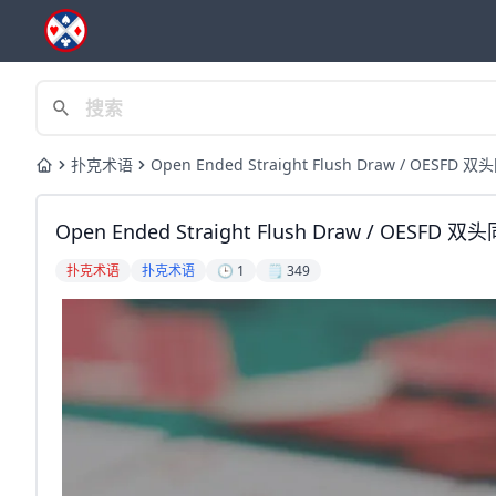
扑克术语
Open Ended Straight Flush Draw / OESFD 
Home
Open Ended Straight Flush Draw / OESFD 
扑克术语
扑克术语
🕒 1
🗒️ 349