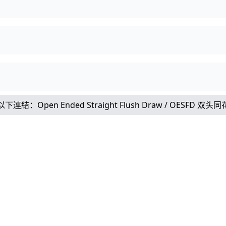
以下連結：
Open Ended Straight Flush Draw / OESFD 双头