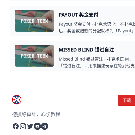
扑克牌游戏中，玩家通常不仅考虑眼前的
定是否跟注或加注，还要考虑可能赢得的未来筹
PAYOUT 奖金支付
Odds」（隐含底池赔率）。
Payout 奖金支付 - 扑克术语 P： 
后，奖金或赔款的分配就称为「Payou
结果而进行的金钱分配，包括赢家获得的
付。
MISSED BLIND 错过盲注
Missed Blind 错过盲注 - 扑克术语 M
「错过盲注」，用来描述玩家在轮到他支
这可能是因为玩家忘记支付、错过了轮到
况。这通常会导致该玩家需要支付额外的
下載
德撲好算計，心学教程
Facebook
Instagram
Twitter
YouTube
Telegram