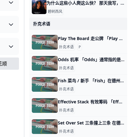
为什么这些小人爬这么快？ 那天我写，这年头该怎么赚钱时，有个读者留言问我： 他说，他感觉，好像那四个类型，无论哪个，都是小人爬的更加快。 按说不该这么讲，因为有些书生气，
碧树西风
扑克术语
Play The Board 走公牌 「Play The Board」这通常发生在公共牌的牌力较高，玩家无法用手中的两张牌改进自己的牌组合时，选择指的是在德州扑克游戏中，玩家使用公共牌（
扑克术语
P
Odds 机率 「Odds」通常指的是用来表示一个特定情况发生的预测机率。这可能包括玩家手中的牌与胜出的可能性，或是在特定牌局情境下的输赢机率，玩家可以根据
同花顺
扑克术语
Fish 菜鸟 / 新手 「Fish」在德州扑克中被认为是相对较弱的玩家，常常作出明显的错误决策或容易受到其他玩家的操控。当玩家被称为「Fish」時，意味着他们可能在
扑克术语
Effective Stack 有效筹码 「Effective Stack」可以翻译为「有效筹码」，指的是在一手牌中，两位玩家中较少筹码的那位玩家所拥有的筹码数量。这个概念对于决定在某
扑克术语
Set Over Set 三条撞上三条 在德州扑克中，「Set Over Set」这个术语通常翻译为「三条撞上三条」。是指在同一局牌局中，两位玩家都持有三张相同点数的牌，但其中一位玩家的三条
扑克术语