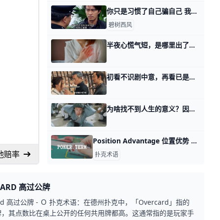
你只是习惯了自己骗自己 我那天讲职场里的三个关键的步骤，之后有许多读者留言问我问题，看了这么多天。 我发现很多读者对于自己第一关通关的理解，是完全错误的，所以今天来做
碧树西风
半夜心慌气短，是哪里出了问题？ 紧张、激动或受到惊吓时，很多人都有过心跳加速的感觉。但在夜深人静时，有些人也可能会突然感到一阵心慌、气短，不由得担心身体哪里出了问题。 专家解
初看不识剧中意，再看已是剧中人 那天我讲流水的中产阶级时，有好几个和我同年龄段的读者，留言表露出对既往在岸上的人生的不满 我也不知道该说点什么，正好遇到一本电影，寻秦记 20多
为啥找不到人生的意义？因为没人拿我们当人 回答一个读者的问题。 那天在谋生话题里，有个年轻的读者留言问我这么一个问题。 他是我的同行，十几年前的我，和当下的你，算是同行。 我十几年前是个码
Position Advantage 位置优势 Position Advantage 位置优势，「Position Advantage」指的是玩家根据座位顺序，在一手牌的行动中拥有比对手更有利的位置。 Position Advantage在扑
底池赔率
扑克术语
CARD 高过公牌
ard 高过公牌 - Ｏ 扑克术语：在德州扑克中，「Overcard」指的
牌，其点数比在桌上公开的任何共用牌都高。这通常指的是玩家手