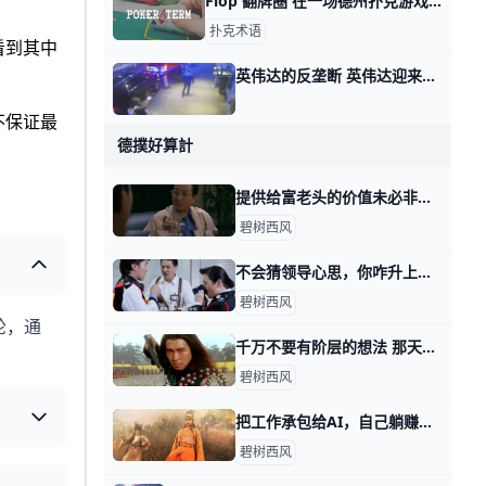
Flop 翻牌圈 在一场德州扑克游戏中，每位玩家都会先发到两张底牌，并在接下来的三个回合中，公开五张公共牌。 这五张牌中的前三张牌被称为「Flop」。 这三张牌中
扑克术语
看到其中
英伟达的反垄断 英伟达迎来了一轮反垄断，但是英伟达要受的苦还没有结束。因为枪击讲究的是要快，一定要在尽可能短的时间内，赶紧把伤害密集打出去。 就像是前段时间美
不保证最
德撲好算計
提供给富老头的价值未必非得是你自己身上的 那天我写这年头该怎么赚钱时，有个在美国工作的，副业做一对一家教的读者问，怎么打开富老头的圈子。 我说终归得提供价值，对方看得上的价值。 有其他读
碧树西风
不会猜领导心思，你咋升上去呢？ 那天我写这年头该怎么赚钱时，我说表演型的工作，很多人是不过滤的，简单说就是拿手下当小白鼠。 你自己去撞南墙吧。 有读者看了之后，感慨说，过滤干净
碧树西风
轮，通
千万不要有阶层的想法 那天我写，这年头该怎么赚钱时，有读者留言问我说，可不可以认为那四种不同方式下，阶层有所抬升？ 首先，我纠正你一个想法，当然这个想法很普遍，就是
碧树西风
把工作承包给AI，自己躺赚差价？ 那天我写，这年头该怎么赚钱时，有读者问我，如果自己从事的是耗材型的工作，又无心提升。 是不是只要用好AI，让它去当耗材替身，就会迎来春天？ 就像
碧树西风