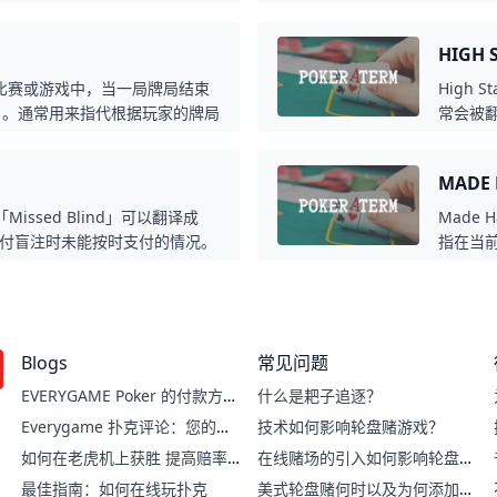
筹码池大小和当前下注额度来决
中的牌
码，即「Implied Pot
的公共
HIGH
局中改善
或「高
在扑克比赛或游戏中，当一局牌局结束
High 
t」。通常用来指代根据玩家的牌局
常会被
奖金，以及其他可能的奖金和赔
情况，
赌局中
MADE
意味着
和赌博
：「Missed Blind」可以翻译成
Made 
付盲注时未能按时支付的情况。
指在当
他的顺序，或者其他类似的情
说，这
罚款或处罚，视游戏规则而定。
牌组合
Blogs
常见问题
EVERYGAME Poker 的付款方
什么是耙子追逐？
式：快速、轻松的交易
Everygame 扑克评论：您的在
技术如何影响轮盘赌游戏？
线扑克指南
如何在老虎机上获胜 提高赔率
在线赌场的引入如何影响轮盘赌
的技巧
游戏？
最佳指南：如何在线玩扑克
美式轮盘赌何时以及为何添加双