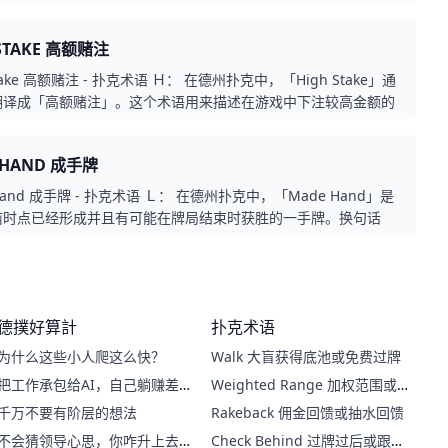
，其中一张比现有的公共牌都要大的牌。当你手中的牌比桌上公开
牌高时，你可能拥有一个潜在的优势，因为你的牌可能在后续的牌
 STAKE 高额赌注
并赢得比赛。在中文中，可以将 「Overcard」翻译为「高牌」
过公牌」。
Stake 高额赌注 - 扑克术语 Ｈ： 在德州扑克中，「High Stake」通
翻译成「高额赌注」。这个术语用来描述在游戏中下注较高金额的
表示玩家愿意承担更大的风险以争取更高的奖金。通常用来形容在
使用较高金额赌注的情况，表示玩家正在进行高风险的游戏，通常
 HAND 成手牌
赌注金额较大，游戏的奖金和风险也更高。这个术语在高级的赌场
场所中很常见。
Hand 成手牌 - 扑克术语 Ｌ： 在德州扑克中，「Made Hand」是
前时点已经形成并且有可能在牌局结束时获胜的一手牌。换句话
是一副已经足够强大，可以在目前的情况下不再需要进一步改进的
。
德撲好算計
扑克术语
为什么这些小人爬这么快？
Walk 大盲获得底池或免费过牌
把工作承包给AI，自己躺赚差
Weighted Range 加权范围或
价？
权重范围
千万不要有阶层的想法
Rakeback 佣金回馈或抽水回馈
不会猜领导心思，你咋升上去
Check Behind 过牌过后或跟着