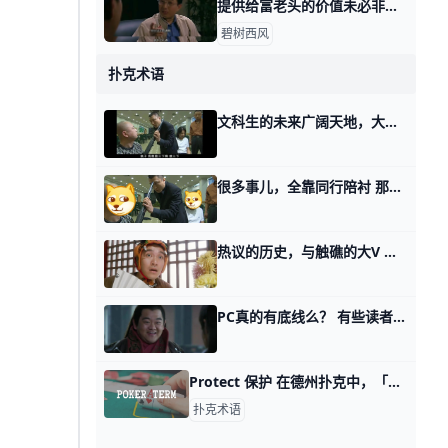
提供给富老头的价值未必非得是你自己身上的 那天我写这年头该怎么赚钱时，有个在美国工作的，副业做一对一家教的读者问，怎么打开富老头的圈子。 我说终归得提供价值，对方看得上的价值。 有其他读
碧树西风
扑克术语
文科生的未来广阔天地，大有可为？ 那天我在新周期的第一个话题里面提到未来多数人的职业是销售。 有个读者看了之后留言说，某个刚被放出来的网红名师，也一改此前针对文科生，说文科生都
很多事儿，全靠同行陪衬 那天聊时代落幕的第四个话题，我提到系统性风险，与自找的风险。 有些读者问我，他们这么说，他们自己也不想要我文中描述的那些自找的风险，但一到做事
热议的历史，与触礁的大V 这两周一直有读者让我写这个。 没什么好说的，因为这就是最热的话题。 其实我看到的第一时间我就想写了，但被咱们的首席安全官给按住了。 你站在当时的角
PC真的有底线么？ 有些读者看了人类社会的底层逻辑与大多数人都是傀儡一文之后，这些天脑子里始终有一个疑问。 那就是，当一个人，他变成PC，他眼里的其他人都是NPC
Protect 保护 在德州扑克中，「Protect」通常指的是保护一手牌，指的是一种策略，以确保其他玩家不会看到你的牌或获得有利的资讯，可以翻译为「保护」或「守
扑克术语