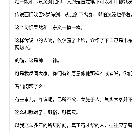
唯一能和韦东奕对比的，大约是古龙笔下可以和叶孤城
传说西门吹雪8岁练剑，从此剑不离身，哪怕洗澡也带着
这个习惯果然和韦东奕一模一样。
这样传说中的人物，仅仅露了个脸，介绍了下自己是韦
网热议。
的确，这是神，韦神。
可是我反问大家，你们有谁愿意像他那样？或者说，你
看出问题了么？
有些事儿，咋说呢，己所不欲，专施于人。其实大家并
这么想就对了，够俗，够真实。
以我这么多年的所见所闻，真正有才华的人，往往应了