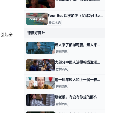
Four-Bet 四次加注（又称为4-Bet） Four-Bet 四次加注（又称为4-Bet），4-Bet指的是在翻牌前首次加注后，其他玩家进行的第二次加注。 4-Bet指的是在翻牌前首次加注后，其他玩家进
扑克术语
德撲好算計
是引起全
超人来了都得弯腰，超人来了都得敬酒 前天我写，这年头该怎么赚钱时，提到一种工作岗位叫做表演型。 有读者留言跟我说，有本电影很好看，不亚于多年前的神剧，人民的名义。 电影里有个县长叫
碧树西风
大部分中国人活得相当滋润，只不过自己未必知道 那天我写，这年头该怎么赚钱时，通过留言，看到了不少读者不甘心的情绪。 所谓的不甘心，大都属于那天四个类型里面的前三类，想要换一类。 好比耗材型的
碧树西风
这一届年轻人和上一届一样，遭遇一样，困惑也一样 那天我写这年头，该怎么赚钱时，有读者留言问我说： 怎么看这一届年轻人普遍抱怨机会变少，或者说，更多人身处耗材型工作当中这个事实？ 开门见山的回答
碧树西风
煤老板，有没有你想的那么嗨？ 那天我写，这年头该怎么赚钱时，有个读者留言说，他好想听听煤老板的故事。 在他的理解当中，煤老板是个很爽的群体，就是导演们感慨的，昔日的黄金时代
碧树西风