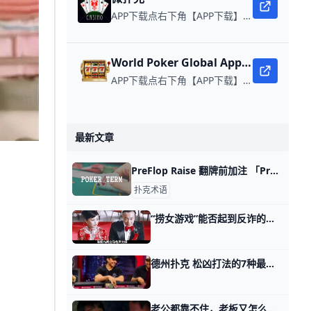
APP下载点右下角【APP下载】联系客服 每日更新可用链接 微扑克 WPK真人在线约局，领WPK钻石。
World Poker Global App全球微扑克
APP下载点右下角【APP下载】联系客服 每日更新可用链接 在线玩扑克，赢取真钱。
最新文章
PreFlop Raise 翻牌前加注 「PreFlop Raise」可以翻译成「翻牌前加注」，是德州扑克中的一种标准动作，指的是在发出底牌但在翻牌、转牌和河牌之前的回合中提高下注的
扑克术语
“捞女游戏”能否起到反诈的作用？ 回答一个满级读者的问题，他留言请我务必点评下某一款大火的游戏。 游戏的名字叫做《捞女游戏》，玩家可以在游戏当中以男性视角来体验和所谓捞女交往的
德州扑克 松凶打法的7种最佳时机！ 德州扑克中很多打得紧的玩家都能够盈利，但这并不代表你就应该在任何情况下都只玩好牌。在某些牌桌上，如果你玩得紧，那跟等死没什么区别。 下面就是采
老公都靠不住，老板又怎么可能靠得住呢？ 那天我写这辈子还能有出路么时，有读者留言问我一件事。 他说第五个话题的第一招，有没有作弊之嫌？ 小时候老师常说一句话，你考试作弊，骗的不是老师，