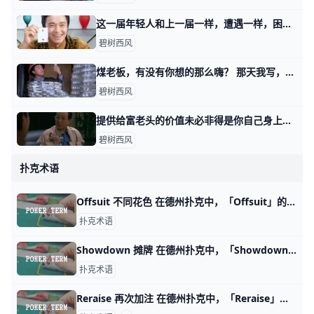
这一届年轻人和上一届一样，遭遇一样，困惑也一样 那天我写这年头，该怎么赚钱时，有读者留言问我说： 怎么看这一届年轻人普遍抱怨机会变少，或者说，更多人身处耗材型工作当中这个事实？ 开门见山的回答
碧树西风
煤老板，有没有你想的那么嗨？ 那天我写，这年头该怎么赚钱时，有个读者留言说，他好想听听煤老板的故事。 在他的理解当中，煤老板是个很爽的群体，就是导演们感慨的，昔日的黄金时代
碧树西风
提供给富老头的价值未必非得是你自己身上的 那天我写这年头该怎么赚钱时，有个在美国工作的，副业做一对一家教的读者问，怎么打开富老头的圈子。 我说终归得提供价值，对方看得上的价值。 有其他读
碧树西风
扑克术语
Offsuit 不同花色 在德州扑克中，「Offsuit」的意思是「不同花色」。当你的两张手牌属于不同的花色时，就可以形容这两张牌为「Offsuit」。这种牌型通常较
扑克术语
Showdown 摊牌 在德州扑克中，「Showdown」通常被翻译为「摊牌」。这是指牌局的最后阶段，当所有的下注完成后，剩余的玩家需要亮出手中的牌以确定最终的赢家
扑克术语
Reraise 再次加注 在德州扑克中，「Reraise」翻译为「再次加注」或「重新加注」，用来描述一个玩家在先前有玩家下注的情况下再次增加下注的行为。这个动作通常表