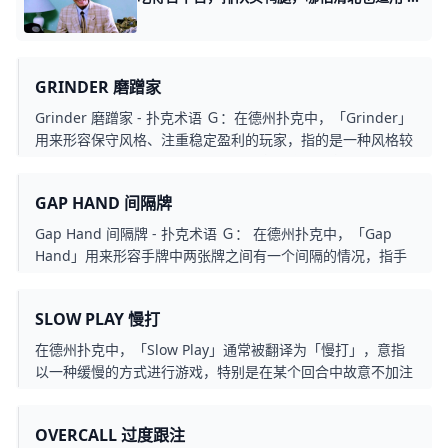
GRINDER 磨蹭家
Grinder 磨蹭家 - 扑克术语 Ｇ：在德州扑克中，「Grinder」
用来形容保守风格、注重稳定盈利的玩家，指的是一种风格较
为谨慎且注重稳定赚取小额利润的玩家。这种玩家通常不会冒
险去追求大额赌注，而是着重在长期游戏中逐步积累小额利
GAP HAND 间隔牌
润。这种风格的玩家通常更加谨慎，选择合适的时机参与游
戏，以确保他们能够在长期内保持盈利。
Gap Hand 间隔牌 - 扑克术语 Ｇ： 在德州扑克中，「Gap
Hand」用来形容手牌中两张牌之间有一个间隔的情况，指手
牌中有间隔的两张牌，这种手牌通常不太有利，因为两张牌之
间的间隔使得完成一个强大的牌型变得困难，通常是指那些不
SLOW PLAY 慢打
太适合进行大幅度下注或投入大量筹码的开局手牌。
在德州扑克中，「Slow Play」通常被翻译为「慢打」，意指
以一种缓慢的方式进行游戏，特别是在某个回合中故意不加注
或加注较小的金额，以迷惑对手并让对手误以为你手中的牌并
不强大。这是一种战术，目的是在后面的回合中赚取更多的筹
OVERCALL 过度跟注
码，因为对手可能会低估你的牌力。