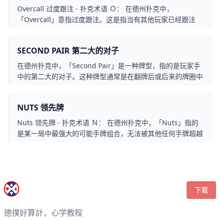
Overcall 过度跟注 - 扑克术语 Ｏ： 在德州扑克中，
「Overcall」意指过度跟注。这是指当有其他玩家已经跟注
（Call）了一个注额，而你选择也跟进，这个行为就叫做
「Overcall」。
SECOND PAIR 第二大的对子
在德州扑克中，「Second Pair」是一种牌型，指的是玩家手
中的第二大的对子。这种牌型通常是在翻牌后或后来的牌圈中
形成的。当玩家描述他们手牌中的牌型时，他们通常会提及他
们的顶对「Top Pair」以及第二大的对子「Second Pair」。
NUTS 领先牌
「Second Pair」通常不如「Top Pair」那么强大，但在某些
情况下仍然可以赢得一手牌局。
Nuts 领先牌 - 扑克术语 Ｎ： 在德州扑克中，「Nuts」指的
是某一局中最强大的可能手牌组合，无法被其他任何手牌超越
的牌型。玩家在拥有「Nuts」的情况下，通常可以更有信心
地进行下注、加注，因为他们知道自己持有最强的手牌，很难
被其他对手打败。因此，「Nuts」在德州扑克中用来描述一
个极有利的局面。
下載
德撲好算計，心学教程