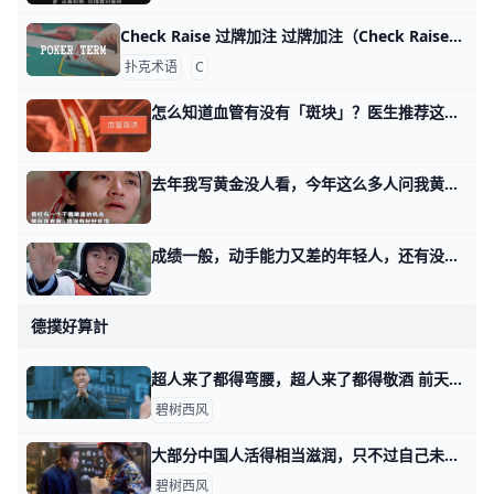
Check Raise 过牌加注 过牌加注（Check Raise） 是一种策略性的游戏举动。它发生在一轮下注中，当一位玩家在先前玩家选择过牌（Check）后，选择加注（Rais
扑克术语
C
怎么知道血管有没有「斑块」？医生推荐这个方法 血管就像一条条高速公路，负责将血液、氧气和营养物质运送到身体各处。 一旦血管长出斑块，就会导致管腔狭窄，一系列疾病就会接踵而至，如脑梗、心梗、
去年我写黄金没人看，今年这么多人问我黄金 今年不知道为什么，收到了很多黄金的问题。 我发现这个世界很有意思，我去年，前年，之前写了那么多次黄金的策略，基本上都是我非要写。 明白这句话么？
成绩一般，动手能力又差的年轻人，还有没有出路？ 那天聊普通的房子与普通人这个话题时，有读者留言感慨说自己蛮可惜的。 他关注的比较早，但是他不信我的，还是坚持己见在四五年前买了房子，普通的房子
德撲好算計
超人来了都得弯腰，超人来了都得敬酒 前天我写，这年头该怎么赚钱时，提到一种工作岗位叫做表演型。 有读者留言跟我说，有本电影很好看，不亚于多年前的神剧，人民的名义。 电影里有个县长叫
碧树西风
大部分中国人活得相当滋润，只不过自己未必知道 那天我写，这年头该怎么赚钱时，通过留言，看到了不少读者不甘心的情绪。 所谓的不甘心，大都属于那天四个类型里面的前三类，想要换一类。 好比耗材型的
碧树西风