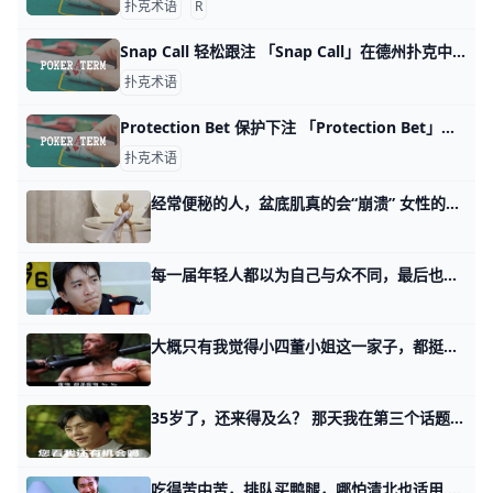
扑克术语
R
Snap Call 轻松跟注 「Snap Call」在德州扑克中指的是一种立即而迅速的跟注行为。当一位玩家在某个回合中立即回应并选择跟注，而不需花太多时间考虑或思考时，这就
扑克术语
Protection Bet 保护下注 「Protection Bet」是一种德州扑克策略，目的是保护自己的牌。当一名玩家认为自己目前手中的牌在局面上处于领先地位，但同时也担心对手可
扑克术语
经常便秘的人，盆底肌真的会“崩溃” 女性的盆底就像一张有弹性的网，支撑着膀胱、子宫和直肠等重要器官。 如果这张网松弛或受伤了，就会出现各种问题，如盆腔器官脱垂，大大影响生活质量。
每一届年轻人都以为自己与众不同，最后也没啥不同 那天我讲，个人财富是信息不对称决定的，以及如何闯过这其中的四关。 有读者留言讲，现在的年轻人都想通了，爬上去是很累的，还不如待在下面性价比高。
大概只有我觉得小四董小姐这一家子，都挺可怜的 今天过节，读者们也都在旅游，看的人估计比较少。 所以敞开了说，说点政治不正确的。 有个满级读者问了京城名医的小四董小姐这一家，是不是会导致阶层固
35岁了，还来得及么？ 那天我在第三个话题里，讲三千里外的时候。 有读者留言问我，他说，年纪大了，出海真心出不动，在国内，有没有办法说，我转个型，我重新怎么样。 就是那
吃得苦中苦，排队买鸭腿，哪怕清北也适用 昨天我写高考结束后，你这辈子的考试才刚刚开始。 有读者看了第一个话题之后，问我这么做算不算不地道？ 人家都是所有的兵一集合，无脑冲上去死殴，你让