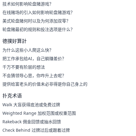
技术如何影响轮盘赌游戏？
在线赌场的引入如何影响轮盘赌游戏？
美式轮盘赌何时以及为何添加双零？
轮盘赌最初的规则和投注选项是什么？
德撲好算計
为什么这些小人爬这么快？
把工作承包给AI，自己躺赚差价？
千万不要有阶层的想法
不会猜领导心思，你咋升上去呢？
提供给富老头的价值未必非得是你自己身上的
扑克术语
Walk 大盲获得底池或免费过牌
Weighted Range 加权范围或权重范围
Rakeback 佣金回馈或抽水回馈
Check Behind 过牌过后或跟着过牌