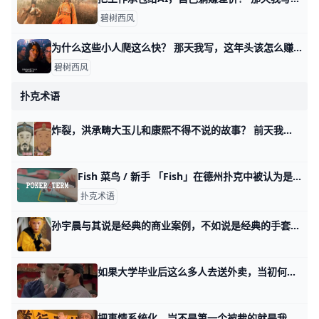
碧树西风
为什么这些小人爬这么快？ 那天我写，这年头该怎么赚钱时，有个读者留言问我： 他说，他感觉，好像那四个类型，无论哪个，都是小人爬的更加快。 按说不该这么讲，因为有些书生气，
碧树西风
扑克术语
炸裂，洪承畴大玉儿和康熙不得不说的故事？ 前天我讲这一轮的机会时，有个读者看了第五部分里面我分享的十七条十多年前的交易日记。 他就很好奇，他留言问我，他自己也做投资，但是他不明白，为啥
Fish 菜鸟 / 新手 「Fish」在德州扑克中被认为是相对较弱的玩家，常常作出明显的错误决策或容易受到其他玩家的操控。当玩家被称为「Fish」時，意味着他们可能在
扑克术语
孙宇晨与其说是经典的商业案例，不如说是经典的手套案例 我接连几次提及孙宇晨昔日考北大的骚操作。 有读者问我，这个身家千亿的90后富豪。 是不是我那天在出路当中提及商业体系的经典案例？ 你这是一个理解上
如果大学毕业后这么多人去送外卖，当初何不快乐教育？ 那天在讲谋生话题时，有读者留言问了我一个很尖锐的问题。 他的原话太尖锐了，放不出来，我让风控润色下，大体上是这个意思。 他在质疑，我们的媒体总是
把事情系统化，岂不是第一个被裁的就是我？ 我曾经讲过，当年我还在职场执行层的时候，我很喜欢把我做过的事情系统化，把系统化的事情推广化，把推广化的事情标准化。 陆续有满级读者来问我，这么