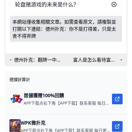
轮盘赌游戏的未来是什么？
本網站僅收集相關文章。如需查看原文，請複製並
打開以下連結：
德州扑克：你不是打得差，只是太
舍不得弃牌
德州扑克：翻牌一中就
富人是怎么看待富人
激动？这才是你老被反
们的小三小四与那堆
超的原因
私生子？
德撲好算計
首儲獲贈100%回饋
APP下载点右下角【APP下载】联系客服 每日更新可用链接 每日保底獎池10,000美金
WPK微扑克
APP下载点右下角【APP下载】联系客服 每日更新可用链接 微扑克 WPK真人在线约局，wepoker德州约局，加微信客服上下分，领WPK钻石。