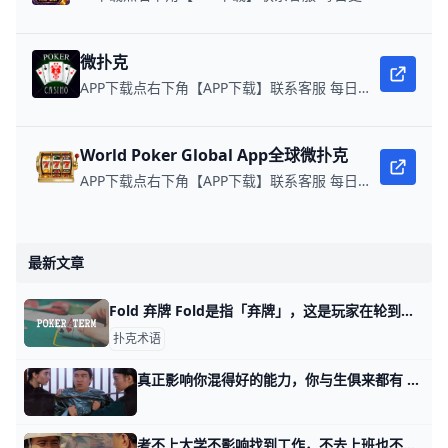
微扑克
APP下载点右下角【APP下载】联系客服 每日更新可用链接 微扑克 WPK真人在线约局，领WPK钻石。
World Poker Global App全球微扑克
APP下载点右下角【APP下载】联系客服 每日更新可用链接 在线玩扑克，赢取真钱。
最新文章
Fold 弃牌 Fold是指「弃牌」，这是玩家在轮到他们行动时，选择不参与这一轮牌局并放弃所有下注的选项。当一名玩家决定弃牌，他将失去目前所下的筹码，但也不
扑克术语
真正影响你混得好的能力，你与生俱来都有 那天讲谋生话题的时候，好几个读者的留言，都提到了韦小宝。 你们说得对，韦小宝的确是不学有术，本自具足。 金庸其实故意设置过很多家世好，武功高，学
考不上大学不影响找到工作，不去上班也不影响赚钱 那天我聊铁打的中产，流水的中产阶级时，有个读者留言说： 他只有初中学历。 很显然，他上不了岸，他就没有考试资格。 但你上不上岸，未必就不能成为中产