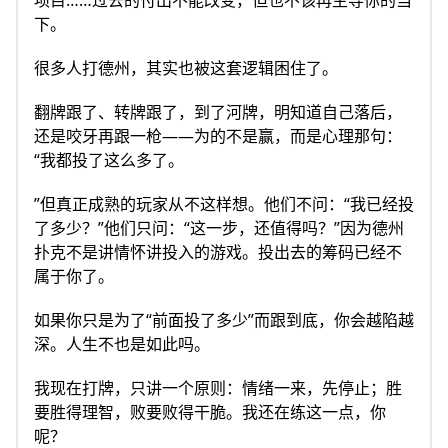
项目……过去的付出不能改变，但也不该再主导你的当
下。
很多人打德州，其实也被这套逻辑困住了。
翻牌跟了、转牌跟了，到了河牌，明知道自己落后，
还是咬牙再跟一枪——为的不是赢，而是心理那句：
“我都投了这么多了。
”但真正成熟的玩家从不这样想。他们不问：“我已经投
了多少？”他们只问：“这一步，还值得吗？”因为德州
扑克不是讲情怀讲投入的游戏。投出去的筹码已经不
属于你了。
如果你只是为了“前面投了多少”而跟到底，你会越陷越
深。人生不也是如此吗。
我现在打牌，只讲一个原则：情绪一来，先停止；胜
要胜得理智，败要败得干脆。我还在练这一点，你
呢？