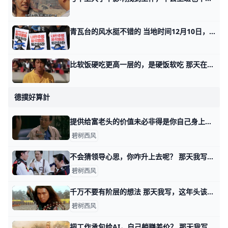
青瓦台的风水挺不错的 当地时间12月10日，韩国国会通过要求迅速逮捕总统尹锡悦的决议案。现在韩国这位政治死人已经不能出国了，国会又要求逮捕他。 这就叫政变的回头路只
比软饭硬吃更高一层的，是硬饭软吃 那天在2026掀起滔天巨浪一文中，我讲，未来有两条路，吃硬饭，吃软饭。 有个读者留言跟我讲了很多他在吃硬饭过程中遇到的问题。 首先，我那天开篇引
德撲好算計
提供给富老头的价值未必非得是你自己身上的 那天我写这年头该怎么赚钱时，有个在美国工作的，副业做一对一家教的读者问，怎么打开富老头的圈子。 我说终归得提供价值，对方看得上的价值。 有其他读
碧树西风
不会猜领导心思，你咋升上去呢？ 那天我写这年头该怎么赚钱时，我说表演型的工作，很多人是不过滤的，简单说就是拿手下当小白鼠。 你自己去撞南墙吧。 有读者看了之后，感慨说，过滤干净
碧树西风
千万不要有阶层的想法 那天我写，这年头该怎么赚钱时，有读者留言问我说，可不可以认为那四种不同方式下，阶层有所抬升？ 首先，我纠正你一个想法，当然这个想法很普遍，就是
碧树西风
把工作承包给AI，自己躺赚差价？ 那天我写，这年头该怎么赚钱时，有读者问我，如果自己从事的是耗材型的工作，又无心提升。 是不是只要用好AI，让它去当耗材替身，就会迎来春天？ 就像