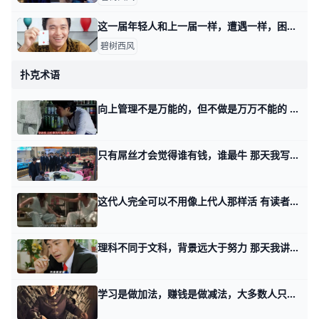
这一届年轻人和上一届一样，遭遇一样，困惑也一样 那天我写这年头，该怎么赚钱时，有读者留言问我说： 怎么看这一届年轻人普遍抱怨机会变少，或者说，更多人身处耗材型工作当中这个事实？ 开门见山的回答
碧树西风
扑克术语
向上管理不是万能的，但不做是万万不能的 昨天看了我的处女作，一个35岁中年失业老男人的自救。 有读者留言问我，如果他这个人，没有价值该怎么办？ 他还能够用故事中主人公过了前三关的方案么
只有屌丝才会觉得谁有钱，谁最牛 那天我写改变命运三段论的时候，看到很多读者留言的问题。 我发现许多人都有个误区，就是他们误以为大家都一样，改变命运前是一样的，改变命运后也是一
这代人完全可以不用像上代人那样活 有读者那天在如何打赢命运之战的文末留言说，他不想像上代人那样活。 我只能说，你理解歪了。 发明改变命运三段论的人，是80年前。 他们最初是用来解决
理科不同于文科，背景远大于努力 那天我讲五个影响你一辈子的思维误区时，有个读者留言问我： 你何以在08年，就殊途同归的想到了塔勒布2012年才发表的观点。 你这个问题里面有个误
学习是做加法，赚钱是做减法，大多数人只是待在原地拉磨 那天我讲，五个影响你一辈子的思维误区。 有个读者看了第四个误区之后，留言问我： 人们为什么会一代又一代地掉进同一个坑里呢？ 瞧你这话说的，人们一代