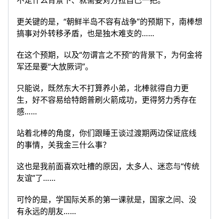
不定什么背景下、就需要对方拉自己一把。
更关键的是，“朝鲜半岛不容有战争”的预期下，南棒想
搞事对外转移矛盾，也是独木难支的……
在这个预期，以及“勿谓言之不预”的背景下，为何金将
军还是要“大放厥词”。
只能说，既然东大不打算养小弟，北棒就得自力更
生，好不容易给特朗普刷火箭成功，更得努力秀存在
感……
站着北棒的角度，你们跟睡王谈过渡期两边保证底线
的事情，关我金三什么事？
这也是我前面喜欢吐槽的原因，太多人、迷恋与“传统
友谊”了……
可怜的是，学国际关系的第一课就是，国家之间、没
有永远的朋友……