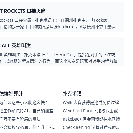
ET ROCKETS 口袋火箭
t Rockets 口袋火箭 - 扑克术语 P： 在德州扑克中，「Pocket
ets」指的是玩家手中的底牌是两张A（Ace）。A是德州扑克中最高
牌，因此被比喻为“火箭”。这个术语暗示着极为强大的起手牌，通
为有利的局面。
 CALL 英雄叫注
Call 英雄叫注 - 扑克术语 Ｈ： 「Hero Call」是指在对手的下注或
后，以较弱的牌去跟注的行为，而这个决定是玩家对对手的牌力和
推测。因为这种行为显示出玩家的勇气和风险意识，所以这种跟注
为「Hero Call」。通常发生在河牌时，当玩家对手的行为和他
牌所揭示的信息进行评估后，决定用较弱的牌跟注，但又不想把更
码下注。
德撲好算計
扑克术语
为什么这些小人爬这么快？
Walk 大盲获得底池或免费过牌
把工作承包给AI，自己躺赚差
Weighted Range 加权范围或
价？
权重范围
千万不要有阶层的想法
Rakeback 佣金回馈或抽水回馈
不会猜领导心思，你咋升上去
Check Behind 过牌过后或跟着