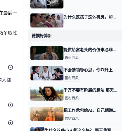
，在最后一
为什么这孩子这么机灵，却没啥出息呢？ 那天写谋生话题时，有个家长读者留言问了我这么一件事儿。 她觉得她孩子挺机灵的呀，尽管打小就学习成绩不好，但是游戏玩挺好。 她试着去玩那些游戏，发
技巧争取胜
德撲好算計
提供给富老头的价值未必非得是你自己身上的 那天我写这年头该怎么赚钱时，有个在美国工作的，副业做一对一家教的读者问，怎么打开富老头的圈子。 我说终归得提供价值，对方看得上的价值。 有其他读
碧树西风
不会猜领导心思，你咋升上去呢？ 那天我写这年头该怎么赚钱时，我说表演型的工作，很多人是不过滤的，简单说就是拿手下当小白鼠。 你自己去撞南墙吧。 有读者看了之后，感慨说，过滤干净
碧树西风
的人都
千万不要有阶层的想法 那天我写，这年头该怎么赚钱时，有读者留言问我说，可不可以认为那四种不同方式下，阶层有所抬升？ 首先，我纠正你一个想法，当然这个想法很普遍，就是
碧树西风
把工作承包给AI，自己躺赚差价？ 那天我写，这年头该怎么赚钱时，有读者问我，如果自己从事的是耗材型的工作，又无心提升。 是不是只要用好AI，让它去当耗材替身，就会迎来春天？ 就像
碧树西风
为什么这些小人爬这么快？ 那天我写，这年头该怎么赚钱时，有个读者留言问我： 他说，他感觉，好像那四个类型，无论哪个，都是小人爬的更加快。 按说不该这么讲，因为有些书生气，