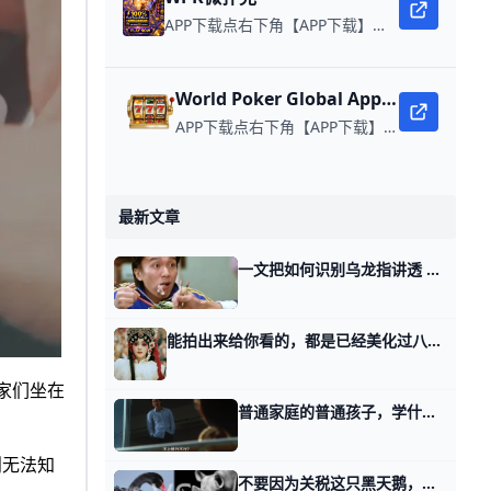
APP下载点右下角【APP下载】联系客服 每日更新可用链接 微扑克 WPK真人在线约局，wepoker德州约局，加微信客服上下分，领WPK钻石。
World Poker Global App全球微扑克
APP下载点右下角【APP下载】联系客服 每日更新可用链接 在线玩扑克，赢取真钱。
最新文章
一文把如何识别乌龙指讲透 按说今天的话题很无聊，很多有投资经验的读者，看了可能会直摇头。 觉得这有啥好讲的，简直就像当众解释什么是水，什么是游泳一样魔幻。 但我还是希望诸
能拍出来给你看的，都是已经美化过八轮的 我曾经剧评过的主角，大结局了。 有个读者都留言说，太惨了，对60后的滤镜，碎了一地。 本以为60后是黄金一代，没想到黄金周期下，也有这么多被时代
玩家们坐在
普通家庭的普通孩子，学什么能找到好工作？ 那天我聊普通的房子与普通人，有读者问我，普通的家庭与普通的孩子。 很有趣，看似不相干，好像沾点边。 这种问题，你以为很复杂，实则很简单，你就想一
则无法知
不要因为关税这只黑天鹅，就看不见巨变这头灰犀牛 昨天有几个读者问我，你讲的是一个时代终结了，我们该何以自处，落脚点都是微观，都是我们该怎么办。 他们想要多听听宏观，听我聊聊这个谢幕的时代本身