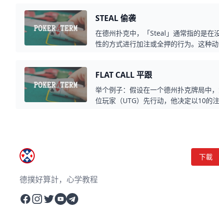
形成不同的连接组合。这些连张牌在德州
STEAL 偷袭
们增加了你的手牌在后续的发牌过程中的
在德州扑克中，「Steal」通常指的是
性的方式进行加注或全押的行为。这种动
弃手上的牌，从而赢得该局的筹码。「St
动出击，而不仅仅是坐等良好牌面的策略
FLAT CALL 平跟
举个例子：假设在一个德州扑克牌局中，
位玩家（UTG）先行动，他决定以10的
择跟注而不是再次加注，那么他们就是进行了一
下載
德撲好算計，心学教程
Facebook
Instagram
Twitter
YouTube
Telegram