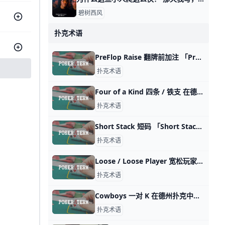
碧树西风
扑克术语
PreFlop Raise 翻牌前加注 「PreFlop Raise」可以翻译成「翻牌前加注」，是德州扑克中的一种标准动作，指的是在发出底牌但在翻牌、转牌和河牌之前的回合中提高下注的
扑克术语
Four of a Kind 四条 / 铁支 在德州扑克中，「Four of a Kind」的中文意思是「四条」、「铁支」。这是一种牌型，指的是手牌中有四张相同点数的牌。在德州扑克中，「Four
扑克术语
Short Stack 短码 「Short Stack」在德州扑克术语中指的是一位在赌桌上拥有相对较少筹码的玩家。这个术语通常用来描述在牌局中筹码最少的参与者。简单来说，「
扑克术语
Loose / Loose Player 宽松玩家 在德州扑克中，「Loose」指的是一种较为宽松的牌局风格。这种玩家倾向于以较宽的手牌范围参与下注和跟注。他们可能会玩较弱的手牌，甚至是不太有
扑克术语
Cowboys 一对 K 在德州扑克中，「Cowboys」是指一对 K 的手牌，也被称为「Kings」。这是一手非常强大的牌，通常比对手的手牌更好，可以帮助玩家获得胜利。
扑克术语