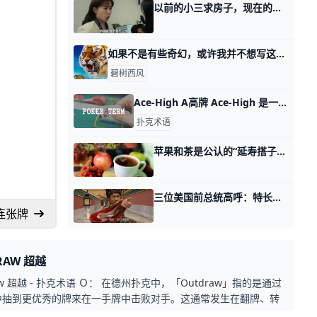
以前的小三求房子，现在的小三求工作 那天我讲五个影响你一辈子的思维误区时，有读者留言说： 他意识到探树不如探路，然后巴拉巴拉讲了很多他的情况。 我觉得就你描述的这些情况而言，对你来
如果不是有些奇幻，或许我并不想写这篇游记 很多读者都知道了，我这些天在带着老婆孩子自驾游。 今天旅行结束了，我有空了，所以集中回答下这些天问我旅游话题的读者。 他们想看我写一篇攻略，因为
碧树西风
Ace-High A高牌 Ace-High 是一个描述玩家拥有一张 A 作为最高牌的术语。 Ace-High 是一个描述玩家拥有一张 A 作为最高牌的术语，通常用于没有组成任何特定牌型的情况下。这种手牌的价值
扑克术语
苹果和茶是公认的“延寿搭子”，都富含这类物质 在许多长寿人群的餐桌上，总能看到苹果、茶、蓝莓等食物的身影。这并非巧合。 近日，发表在《自然·食品》杂志上的一项研究显示，这些食物中富含的类黄
三位美国前总统高呼：特长老，你收了神通吧 有位满级读者留言，说，既然我聊了特朗普大战美联储，能否顺便也聊下特朗普大战三位前总统？ 首先，要承认一点，这个世界上除了特朗普本人，可能没有人
 连张牌
RAW 超越
raw 超越 - 扑克术语 Ｏ： 在德州扑克中，「Outdraw」指的是通过
中抽到更优秀的牌来在一手牌中击败对手。这通常发生在翻牌、转
牌之后，玩家在后续的牌局中获得了更好的牌。