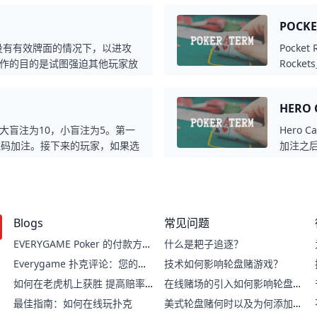
扑克中具有一定的价值，因为它
POCK
可能性。
在没有有效牌面的情况下，以进攻
Pocke
作的目的是试图强迫其他玩家放
Rock
eal」的概念强调了在牌局中主
点数的
。
常被视
HERO
大盲注为10，小盲注为5。第一
Hero 
注码加注。接下来的玩家，如果选
加注之
個「Flat Call」。
动作的
行为被称
手上的
多的筹
Blogs
常见问题
EVERYGAME Poker 的付款方
什么是耙子追逐？
式：快速、轻松的交易
Everygame 扑克评论：您的在
技术如何影响轮盘赌游戏？
线扑克指南
如何在老虎机上获胜 提高赔率
在线赌场的引入如何影响轮盘赌
的技巧
游戏？
最佳指南：如何在线玩扑克
美式轮盘赌何时以及为何添加双