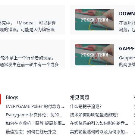
赛中积累筹码，并竞争最终的奖
有不错的
非常普遍，需要玩家不断调整策
战性，
DOWN
，生存到比赛结束。
对。
州扑克中，「Misdeal」可以翻译
在德州扑
现的错误，可能是因为牌被误
局势，
况。当出现这种情况时，通常会
不佳，
都有公平的机会参与游戏，有助
GAPP
前一轮不是上一个行动者的玩家，
Gapp
通常发生在前一轮中有一个或多
的两张
。Donk Bet通常被视为一
隔数目
个行动者引导下注的规则。
成多种
Blogs
常见问题
EVERYGAME Poker 的付款方
什么是耙子追逐？
式：快速、轻松的交易
Everygame 扑克评论：您的在
技术如何影响轮盘赌游戏？
线扑克指南
如何在老虎机上获胜 提高赔率
在线赌场的引入如何影响轮盘赌
的技巧
游戏？
最佳指南：如何在线玩扑克
美式轮盘赌何时以及为何添加双