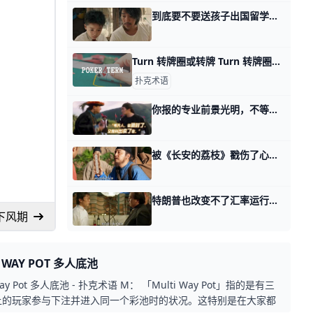
到底要不要送孩子出国留学？ 回答一个满级读者的问题。 他问我的问题非常简单，就是送孩子出国留学这件事，到底还划不划算。 首先，当你问出划不划算的时候，有一个默认的前提已经存
Turn 转牌圈或转牌 Turn 转牌圈或转牌，Turn指的是公共牌发出的第四张牌，即在翻牌圈之后、河牌圈之前的一张牌。 在扑克中，Turn通常翻译为「转牌圈」或「转牌」，指
扑克术语
你报的专业前景光明，不等于你前途光明 那天我写高考结束后，你这辈子的考试才刚刚开始。 有家长读者留言问我说，他孩子是名校，专业也热门，完全符合未来的社会规划发展方向。 两个强项叠加之
被《长安的荔枝》戳伤了心的打工人 那天我讲未来各行业，各工作，有读者留言问了这么一个问题。 他问我，有没有看《长安的荔枝》？ 他感觉被剧中雷佳音演的这个职场倒霉蛋，戳中了肺管子。
特朗普也改变不了汇率运行的底层逻辑 那天我聊一个时代落幕了，有些留学的家长，问了我许多汇率问题。 回答的过程中我发现有些人缺乏常识，那咱们来聊点科普。 首先，什么是货币？ 现代货币的
 下风期
I WAY POT 多人底池
 Way Pot 多人底池 - 扑克术语 M： 「Multi Way Pot」指的是有三
上的玩家参与下注并进入同一个彩池时的状况。这特别是在大家都