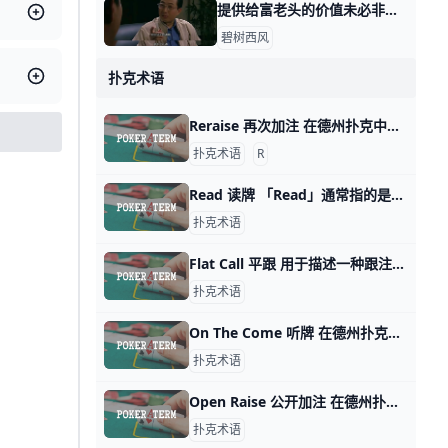
提供给富老头的价值未必非得是你自己身上的 那天我写这年头该怎么赚钱时，有个在美国工作的，副业做一对一家教的读者问，怎么打开富老头的圈子。 我说终归得提供价值，对方看得上的价值。 有其他读
碧树西风
扑克术语
Reraise 再次加注 在德州扑克中，「Reraise」翻译为「再次加注」或「重新加注」，用来描述一个玩家在先前有玩家下注的情况下再次增加下注的行为。这个动作通常表
扑克术语
R
Read 读牌 「Read」通常指的是玩家对其他玩家的行为和反应进行观察和分析，以便做出更好的决策。这包括对对手的牌局状况、可能的手牌、下注模式、表情、言谈
扑克术语
Flat Call 平跟 用于描述一种跟注的策略，指的是在没有加注或重新加注的情况下，仅以相同的注码跟随前一位玩家的注码继续参与游戏。这种策略通常用于平稳地参与牌局，
扑克术语
On The Come 听牌 在德州扑克中，「On The Come」通常指的是一个玩家正在追求一个尚未完成的手牌组合，并希望在接下来的牌局中获得必要的牌来完成这个组合。这个术语
扑克术语
Open Raise 公开加注 在德州扑克中，「Open Raise」指的是在一轮下注中第一个主动加注的玩家。玩家们通常会根据手中的牌的价值和局势来决定是否进行加注，当一个玩
扑克术语