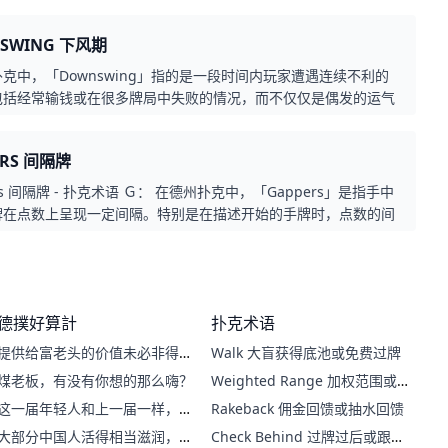
手牌或者潜在的牌型时。“Multi Way Pot”通常会让游戏更具挑
因为有更多的变数和不确定性，玩家需要更好的判断力和策略来应
SWING 下风期
克中，「Downswing」指的是一段时间内玩家遭遇连续不利的
包括经常输钱或在很多牌局中失败的情况，而不仅仅是偶发的运气
这种局势可能是因为不好的运气或技术不足所导致。
ERS 间隔牌
ers 间隔牌 - 扑克术语 Ｇ： 在德州扑克中，「Gappers」是指手中
牌在点数上呈现一定间隔。特别是在描述开始的手牌时，点数的间
通常是一个或两个，是一种比较有潜力的开局牌，因为它们可以形
不同的直接或顺子牌型，可以称之为「间隔牌」。
德撲好算計
扑克术语
提供给富老头的价值未必非得是
Walk 大盲获得底池或免费过牌
你自己身上的
煤老板，有没有你想的那么嗨？
Weighted Range 加权范围或
权重范围
这一届年轻人和上一届一样，遭
Rakeback 佣金回馈或抽水回馈
遇一样，困惑也一样
大部分中国人活得相当滋润，只
Check Behind 过牌过后或跟着