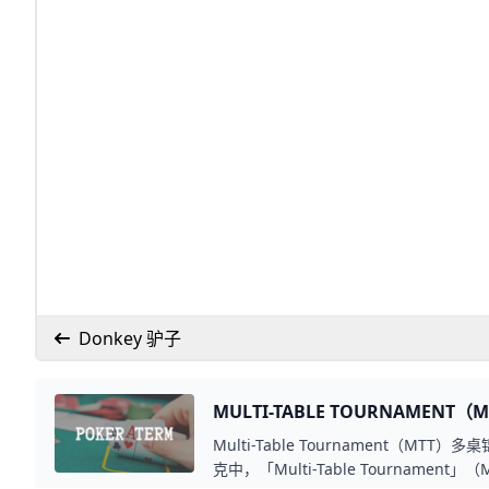
Donkey 驴子
MULTI-TABLE TOURNAMENT
Multi-Table Tournament（MTT
克中，「Multi-Table Tourname