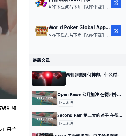
APP下载点右下角【APP下载】联系客服 每日更新可用链接 每日保底獎池10,000美金
World Poker Global App全球微扑克
APP下载点右下角【APP下载】联系客服 每日更新可用链接 在线玩扑克，赢取真钱。
最新文章
两侧卵巢如何排卵，什么时候“同房”中奖几率最高？ 在女性的生殖系统中，卵巢作为孕育生命的摇篮，其运作机制之精妙，远超我们的日常想象。 它们不仅勤勉尽责，从不敷衍塞责，更以一种近乎完美的分工合作
Open Raise 公开加注 在德州扑克中，「Open Raise」指的是在一轮下注中第一个主动加注的玩家。玩家们通常会根据手中的牌的价值和局势来决定是否进行加注，当一个玩
扑克术语
等级别和
Second Pair 第二大的对子 在德州扑克中，「Second Pair」是一种牌型，指的是玩家手中的第二大的对子。这种牌型通常是在翻牌后或后来的牌圈中形成的。当玩家描述他们手
扑克术语
s」桌子