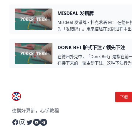
固定的报名费和奖金结构，玩家可以在比
励。这种比赛形式在德州扑克的竞技场中
MISDEAL 发错牌
略，平衡进攻和防守，以积累足够的筹码
Misdeal 发错牌 - 扑克术语 M： 在德
为「发错牌」。用来描述在发牌过程中出
发、牌的数量不正确，或是其他类似的情
停止游戏，重新进行发牌，确保每位玩家
DONK BET 驴式下注 / 领先下注
于确保游戏的公正性和公平性。
在德州扑克中，「Donk Bet」是指在
在接下来的一轮主动下注。这种下注行为
个对手主动加注或进行了高筹码投注的情况下
种出乎意料的下注策略，因为打破了上一
下載
德撲好算計，心学教程
Facebook
Instagram
Twitter
YouTube
Telegram