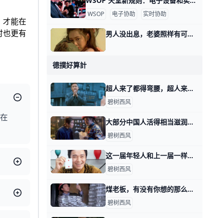
WSOP 天堂新规则：电子设备和实时帮助 WSOP 天堂系列赛以新规则拉开帷幕 世界扑克系列赛 (WSOP) 天堂系列赛只剩几天了，参加比赛的玩家应该注意一项重要的规则变化，该变化将影响牌桌上电子设备的使用
WSOP
电子协助
实时协助
，才能在
时也更有
男人没出息，老婆照样有可能从一而终的 那天我系统性的讲预期管理的时候，有个读者，问了一个很有意思的问题。 他是个小老板，他问我，他一直在想一个问题，是不是男人没有钱，老婆就不肯跟了
德撲好算計
超人来了都得弯腰，超人来了都得敬酒 前天我写，这年头该怎么赚钱时，提到一种工作岗位叫做表演型。 有读者留言跟我说，有本电影很好看，不亚于多年前的神剧，人民的名义。 电影里有个县长叫
碧树西风
是在
大部分中国人活得相当滋润，只不过自己未必知道 那天我写，这年头该怎么赚钱时，通过留言，看到了不少读者不甘心的情绪。 所谓的不甘心，大都属于那天四个类型里面的前三类，想要换一类。 好比耗材型的
碧树西风
这一届年轻人和上一届一样，遭遇一样，困惑也一样 那天我写这年头，该怎么赚钱时，有读者留言问我说： 怎么看这一届年轻人普遍抱怨机会变少，或者说，更多人身处耗材型工作当中这个事实？ 开门见山的回答
碧树西风
煤老板，有没有你想的那么嗨？ 那天我写，这年头该怎么赚钱时，有个读者留言说，他好想听听煤老板的故事。 在他的理解当中，煤老板是个很爽的群体，就是导演们感慨的，昔日的黄金时代
碧树西风