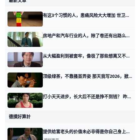
最新文章
有这3个习惯的人，患癌风险大大增加 世卫组织下属国际癌症研究机构发布数据显示，世界上约1/5的人会患上某种癌症，约1/9的男性和1/12的女性死于癌症。 生活方式不好，会增加患癌
房地产和汽车行业的人，除了卷还有出路么？ 那天我谈及了很多的行业，但是漏了俩大的，当天就有汽车行业的从业者问我，咋不谈谈他们。 我没有特意谈的原因，是我觉得汽车行业就像房地产一样，它的
从大幅盈利到被套牢，像极了那些想离又不知该不该离的婚姻 我那天在婚姻职场与投资的话题的第三个部分里面提到一件事。 我说，你当下持有的那个品种，看着浮盈很多，此时此刻，不等于你投资成功了。 因为你并没有
顶级绿茶，不靠搔首弄姿 那天我写2026，掀起滔天巨浪的时候，有个读者留言说： 他觉得他后脑勺发痒，好像想通了点什么，但转念一想呢，又觉得沮丧。 因为他发现，有许多年轻
打小天天进步，长大后不还是挣不到钱？ 昨天我讲如何做自身命运的编剧时，有读者问了我这么一个问题。 他觉得即便只有前三个部分，也应该够用了呀。 你看，我已经选对了路，而且知道目标，导航
德撲好算計
提供给富老头的价值未必非得是你自己身上的 那天我写这年头该怎么赚钱时，有个在美国工作的，副业做一对一家教的读者问，怎么打开富老头的圈子。 我说终归得提供价值，对方看得上的价值。 有其他读