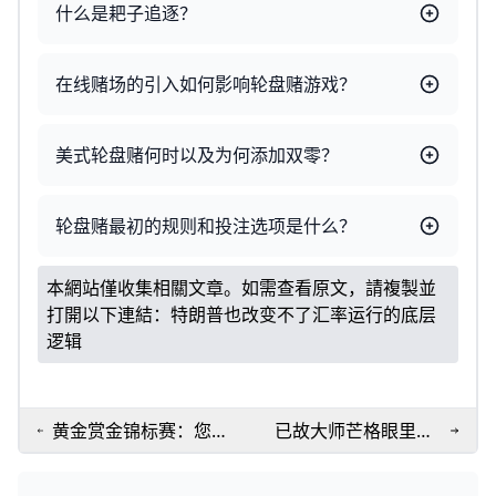
什么是耙子追逐？
在线赌场的引入如何影响轮盘赌游戏？
美式轮盘赌何时以及为何添加双零？
轮盘赌最初的规则和投注选项是什么？
本網站僅收集相關文章。如需查看原文，請複製並
打開以下連結：
特朗普也改变不了汇率运行的底层
逻辑
黄金赏金锦标赛：您的
已故大师芒格眼里的
每周在WPT Global上
特朗普，简直是个P2P
以10万美元的价格拍
头子