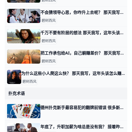
碧树西风
不会猜领导心思，你咋升上去呢？ 那天我写这年头该怎么赚钱时，我说表演型的工作，很多人是不过滤的，简单说就是拿手下当小白鼠。 你自己去撞南墙吧。 有读者看了之后，感慨说，过滤干净
碧树西风
千万不要有阶层的想法 那天我写，这年头该怎么赚钱时，有读者留言问我说，可不可以认为那四种不同方式下，阶层有所抬升？ 首先，我纠正你一个想法，当然这个想法很普遍，就是
碧树西风
把工作承包给AI，自己躺赚差价？ 那天我写，这年头该怎么赚钱时，有读者问我，如果自己从事的是耗材型的工作，又无心提升。 是不是只要用好AI，让它去当耗材替身，就会迎来春天？ 就像
碧树西风
为什么这些小人爬这么快？ 那天我写，这年头该怎么赚钱时，有个读者留言问我： 他说，他感觉，好像那四个类型，无论哪个，都是小人爬的更加快。 按说不该这么讲，因为有些书生气，
碧树西风
扑克术语
德州扑克新手最容易犯的翻牌前错误 很多新手一坐上德州扑克的牌桌，就觉得“翻牌圈才是技术开始的地方”。于是翻牌前的动作，往往随意到可以用“靠感觉”来形容。 可事实上，翻牌前的每一
年底了，升职加薪为啥总是没有我？ 接着昨天的话题。 昨天有些人对那个在义乌做小商品的读者的提问感兴趣，他老是遇到客户拖欠货款。 因为他们也有同感，有类似的困境，只是换了个领域，是